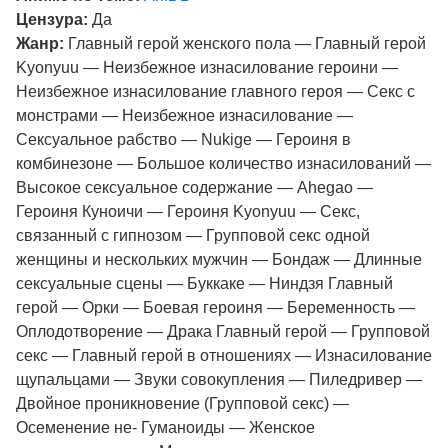
Цензура:
Да
Жанр:
Главный герой женского пола — Главный герой
Kyonyuu — Неизбежное изнасилование героини —
Неизбежное изнасилование главного героя — Секс с
монстрами — Неизбежное изнасилование —
Сексуальное рабство — Nukige — Героиня в
комбинезоне — Большое количество изнасилований —
Высокое сексуальное содержание — Ahegao —
Героиня Куноичи — Героиня Kyonyuu — Секс,
связанный с гипнозом — Групповой секс одной
женщины и нескольких мужчин — Бондаж — Длинные
сексуальные сцены — Буккаке — Ниндзя Главный
герой — Орки — Боевая героиня — Беременность —
Оплодотворение — Драка Главный герой — Групповой
секс — Главный герой в отношениях — Изнасилование
щупальцами — Звуки совокупления — Пиледривер —
Двойное проникновение (Групповой секс) —
Осеменение не- Гуманоиды — Женское