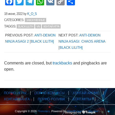
Facebook
Twitter
Telegram
WhatsApp
VK
Copy
Отправит
Link
18 июня, 2022
by
K_O_S
CATEGORIES:
ЗАКОНЧЕННЫЕ
TAGGS:
BLACK LILITH
VN
ХЕНТАЙ ИГРА
PREVIOUS POST:
ANTI-DEMON
NEXT POST:
ANTI-DEMON
NINJA ASAGI 2 [BLACK LILITH]
NINJA ASAGI: CHAOS ARENA
[BLACK LILITH]
Comments are closed, but
trackbacks
and pingbacks are
open.
ПОРНО ИГРЫ
ПОРНО КОМИКСЫ
ХЕНТАЙ АНИМЕ
ХЕНТАЙ МАНГА
ПОРНО РОЛИКИ
КОНТАКТЫ
Copyright © 2026
Pronstars
. Powered by
WordPress
and
Blog Start
.