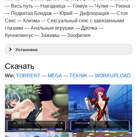
— Весь путь — Наездница — Гоккун — Чулки — Риона
— Подвеска Бондаж — Юрий — Дефлорация — Стоя
Секс — Клизма — Сексуальный секс с завязанными
глазами — Анальные игрушки — Дрочка —
Куннилингус — Зажимы — Зоофилия
Установка
Скачать
Win
:
TORRENT
—
MEGA
—
TEKNIK
—
WORKUPLOAD