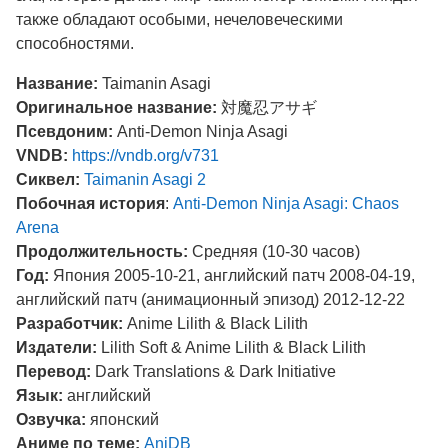
также обладают особыми, нечеловеческими
способностями.
Название:
Taimanin Asagi
Оригинальное название:
対魔忍アサギ
Псевдоним:
Anti-Demon Ninja Asagi
VNDB:
https://vndb.org/v731
Сиквел:
Taimanin Asagi 2
Побочная история
:
Anti-Demon Ninja Asagi: Chaos
Arena
Продолжительность:
Средняя (10-30 часов)
Год:
Япония 2005-10-21, английский патч 2008-04-19,
английский патч (анимационный эпизод) 2012-12-22
Разработчик:
Anime Lilith & Black Lilith
Издатели:
Lilith Soft & Anime Lilith & Black Lilith
Перевод:
Dark Translations & Dark Initiative
Язык:
английский
Озвучка:
японский
Аниме по теме:
AniDB