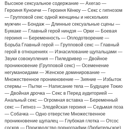
Высокое сексуальное содержание — Ахегао —
Героиня Куноичи — Героиня Кёнюу — Секс с гипнозом
— Групповой секс одной женщины и нескольких
мужчин — Бондаж — Длинные сексуальные сцены —
Буккаке — Главный герой ниндзя — Орки — Боевая
героиня — Беременность — Оплодотворение —
Борьба Главный герой — Групповой секс — Главный
герой в отношениях — Изнасилование щупальцами —
Звуки совокупления — Пиледривер — Двойное
проникновение (Групповой секс) — Осеменение
негуманоидами — Женское доминирование —
Множественное проникновение — Зияние — Избыток
спермы — Пытки — Написание тела — Будущее Токио
— Двойная дрочка — Секс в Перед аудиторией —
Анальный секс — Огромная вставка — Беременный
секс — Гипноз — Злодейская героиня — Седьмая поза
— Собачка — Одно отверстие Множественное
проникновение щупалец — Глубокая глотка — Отсос
сосков — Производство порнографии (Любительское)