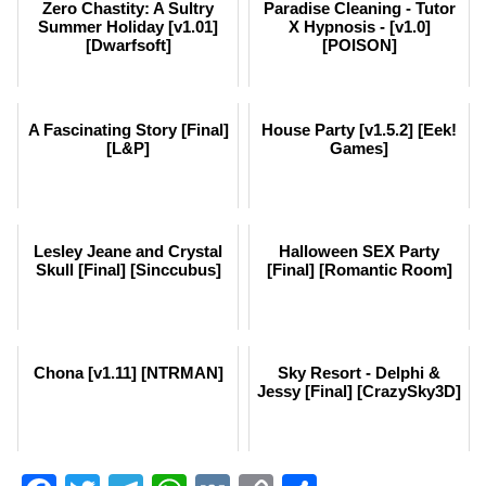
Zero Chastity: A Sultry
Paradise Cleaning - Tutor
Summer Holiday [v1.01]
X Hypnosis - [v1.0]
[Dwarfsoft]
[POISON]
A Fascinating Story [Final]
House Party [v1.5.2] [Eek!
[L&P]
Games]
Lesley Jeane and Crystal
Halloween SEX Party
Skull [Final] [Sinccubus]
[Final] [Romantic Room]
Chona [v1.11] [NTRMAN]
Sky Resort - Delphi &
Jessy [Final] [CrazySky3D]