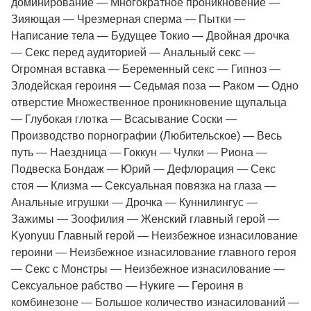
доминирование — Многократное проникновение —
Зияющая — Чрезмерная сперма — Пытки —
Написание тела — Будущее Токио — Двойная дрочка
— Секс перед аудиторией — Анальный секс —
Огромная вставка — Беременный секс — Гипноз —
Злодейская героиня — Седьмая поза — Раком — Одно
отверстие Множественное проникновение щупальца
— Глубокая глотка — Всасывание Соски —
Производство порнографии (Любительское) — Весь
путь — Наездница — Гоккун — Чулки — Риона —
Подвеска Бондаж — Юрий — Дефлорация — Секс
стоя — Клизма — Сексуальная повязка на глаза —
Анальные игрушки — Дрочка — Куннилингус —
Зажимы — Зоофилия — Женский главный герой —
Kyonyuu Главный герой — Неизбежное изнасилование
героини — Неизбежное изнасилование главного героя
— Секс с Монстры — Неизбежное изнасилование —
Сексуальное рабство — Нукиге — Героиня в
комбинезоне — Большое количество изнасилований —