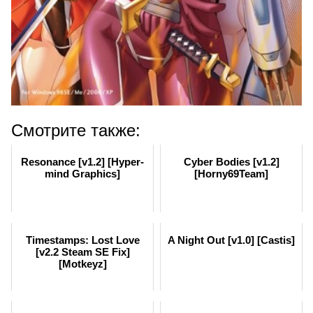
Смотрите также:
Resonance [v1.2] [Hyper-
Cyber Bodies [v1.2]
mind Graphics]
[Horny69Team]
Timestamps: Lost Love
A Night Out [v1.0] [Castis]
[v2.2 Steam SE Fix]
[Motkeyz]