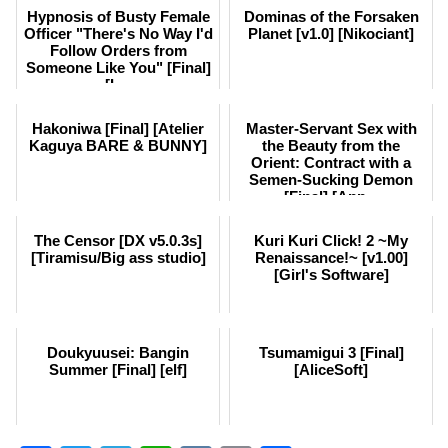
Hypnosis of Busty Female
Dominas of the Forsaken
Officer "There's No Way I'd
Planet [v1.0] [Nikociant]
Follow Orders from
Someone Like You" [Final]
[L...
Hakoniwa [Final] [Atelier
Master-Servant Sex with
Kaguya BARE & BUNNY]
the Beauty from the
Orient: Contract with a
Semen-Sucking Demon
[Final] [App...
The Censor [DX v5.0.3s]
Kuri Kuri Click! 2 ~My
[Tiramisu/Big ass studio]
Renaissance!~ [v1.00]
[Girl's Software]
Doukyuusei: Bangin
Tsumamigui 3 [Final]
Summer [Final] [elf]
[AliceSoft]