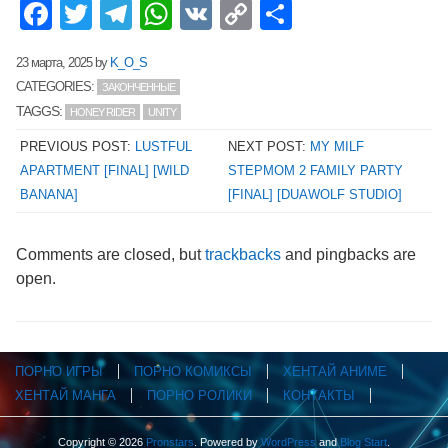
Facebook
Twitter
Telegram
WhatsApp
VK
Copy
Отправит
Link
23 марта, 2025
by
K_O_S
CATEGORIES:
ЗАКОНЧЕННЫЕ
TAGGS:
HONEY RIDER
UNITY
PREVIOUS POST:
LUSTFUL
NEXT POST:
MY MILF
APARTMENT [FINAL] [WILD
STEPMOM 2 FAMILY PARTY
BANANA]
[FINAL] [DUAWOLF STUDIO]
Comments are closed, but
trackbacks
and pingbacks are
open.
ПОРНО ИГРЫ
ПОРНО КОМИКСЫ
ХЕНТАЙ АНИМЕ
ХЕНТАЙ МАНГА
ПОРНО РОЛИКИ
КОНТАКТЫ
Copyright © 2026
Pronstars
. Powered by
WordPress
and
Blog Start
.