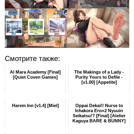
Смотрите также:
Al Mara Academy [Final]
The Makings of a Lady -
[Quiet Coven Games]
Purity Yours to Defile -
[v1.00] [Appetite]
Harem Inn [v1.4] [Miel]
Oppai Dekai!! Nurse to
Ichakora Ero×2 Nyuuin
Seikatsu!? [Final] [Atelier
Kaguya BARE & BUNNY]