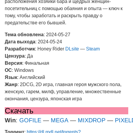
расположения хозяйки бара и щедрых женщин-
посетительниц с помощью обаяния и опыта — ключ к
тому, чтобы заработать и раскрыть правду о
предательстве его бывшей.
Тема обновлена
: 2024-05-27
Дата выхода
: 2024-05-24
Разработчик
: Honey Rider
DLsite
—
Steam
Цензура
: Да
Версия
: Финальная
ОС
: Windows
Язык
: Английский
Жанр
: 2DCG, 2D игра, главная героя мужского пола,
женскую, гарем, милф, управление, множественные
окончания, цензура, японская игра
Скачать
Win
:
GOFILE
—
MEGA
—
MIXDROP
—
PIXE
Торрент
:
https://dl.rpdl.net/torrents?