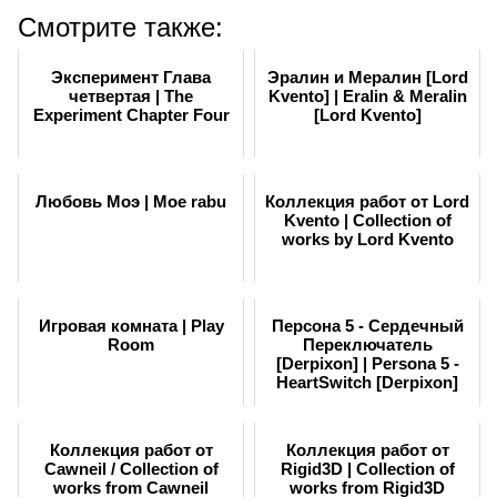
Смотрите также:
Эксперимент Глава
Эралин и Мералин [Lord
четвертая | The
Kvento] | Eralin & Meralin
Experiment Chapter Four
[Lord Kvento]
Любовь Моэ | Moe rabu
Коллекция работ от Lord
Kvento | Collection of
works by Lord Kvento
Игровая комната | Play
Персона 5 - Сердечный
Room
Переключатель
[Derpixon] | Persona 5 -
HeartSwitch [Derpixon]
Коллекция работ от
Коллекция работ от
Cawneil / Collection of
Rigid3D | Collection of
works from Cawneil
works from Rigid3D