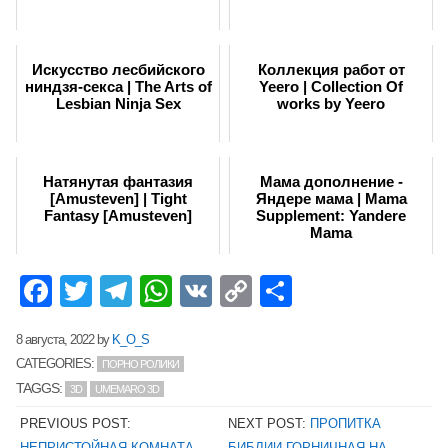
Искусство лесбийского
Коллекция работ от
ниндзя-секса | The Arts of
Yeero | Collection Of
Lesbian Ninja Sex
works by Yeero
Натянутая фантазия
Мама дополнение -
[Amusteven] | Tight
Яндере мама | Mama
Fantasy [Amusteven]
Supplement: Yandere
Mama
Facebook
Twitter
Telegram
WhatsApp
VK
Copy
Отправит
Link
8 августа, 2022
by
K_O_S
CATEGORIES:
ПОРНО РОЛИКИ
TAGGS:
3D
UMEMARO 3D
PREVIOUS POST:
NEXT POST:
ПРОПИТКА
НЕПРИСТОЙНАЯ КОМНАТА
БИБЛИИ-ГОРНИЧНАЯ НА