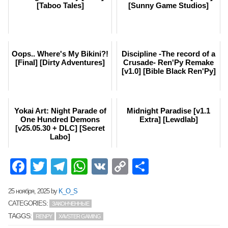
[Taboo Tales]
[Sunny Game Studios]
Oops.. Where's My Bikini?!
Discipline -The record of a
[Final] [Dirty Adventures]
Crusade- Ren'Py Remake
[v1.0] [Bible Black Ren'Py]
Yokai Art: Night Parade of
Midnight Paradise [v1.1
One Hundred Demons
Extra] [Lewdlab]
[v25.05.30 + DLC] [Secret
Labo]
Facebook
Twitter
Telegram
WhatsApp
VK
Copy
Отправит
Link
25 ноября, 2025
by
K_O_S
CATEGORIES:
ЗАКОНЧЕННЫЕ
TAGGS:
RENPY
XAVSTER GAMING