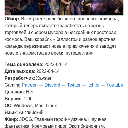
Обзор
: Вы играете роль бывшего военного офицера,
который теперь пытается заработать на жизнь
торговлей и сбором мусора в бескрайних просторах
космоса. Ваш корабль «Каллисто» и разношёрстная
команда переживают новые приключения и заводят
новые знакомства во время путешествия.
Тема обновлена
: 2022-04-14
Дата выхода
: 2022-04-14
Разработчик
: Xavster
Gaming
Patreon
—
Discord
—
Twitter
—
Itch.io
—
Youtube
Цензура
: Нет
Версия
: 1.00
ОС
: Windows, Mac, Linux
Язык
: Английский
Жанр
: 3DCG, Главный герой-мужчина, Научная
фантастика, Кремовый пирог, Эксгибиционизм,