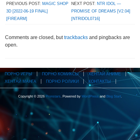
PREVIOUS POST:
MAGIC SHOP
NEXT POST:
NTR IDOL —
3D [2022-06-19 FINAL]
PROMISE OF DREAMS [V2.04]
[FIREARM]
[NTRIDOL0716]
Comments are closed, but
trackbacks
and pingbacks are
open.
ПОРНО ИГРЫ
ПОРНО КОМИКСЫ
ХЕНТАЙ АНИМЕ
ХЕНТАЙ МАНГА
ПОРНО РОЛИКИ
КОНТАКТЫ
Copyright © 2026
Pronstars
. Powered by
WordPress
and
Blog Start
.