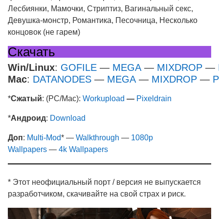
Лесбиянки, Мамочки, Стриптиз, Вагинальный секс,
Девушка-монстр, Романтика, Песочница, Несколько
концовок (не гарем)
Скачать
Win/Linux
:
GOFILE
—
MEGA
—
MIXDROP
—
Mac
:
DATANODES
—
MEGA
—
MIXDROP
—
P
*
Сжатый
: (PC/Mac):
Workupload
—
Pixeldrain
*
Андроид
:
Download
Доп
:
Multi-Mod
* —
Walkthrough
—
1080p
Wallpapers
—
4k Wallpapers
* Этот неофициальный порт / версия не выпускается
разработчиком, скачивайте на свой страх и риск.