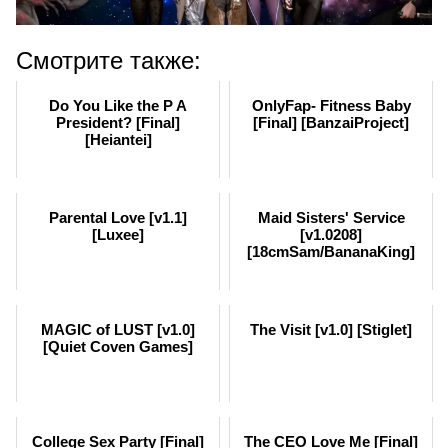
Смотрите также:
Do You Like the P A
OnlyFap- Fitness Baby
President? [Final]
[Final] [BanzaiProject]
[Heiantei]
Parental Love [v1.1]
Maid Sisters' Service
[Luxee]
[v1.0208]
[18cmSam/BananaKing]
MAGIC of LUST [v1.0]
The Visit [v1.0] [Stiglet]
[Quiet Coven Games]
College Sex Party [Final]
The CEO Love Me [Final]