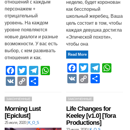
отношений с каждым
неделю, будет коронован
персонажем +
как бесспорный
отрицательный
школьный жеребец. Ваша
уровень. На каждом
цель состоит в том, чтобы
уровне появляются
каждая девушка достигла
новые диалоги и разные
«Эпической похоти»,
возможности. У вас есть
чтобы она
выбор, с кем развивать
Read More
отношения и как.
Facebook
Twitter
Telegr
Wha
Facebook
Twitter
Telegram
WhatsApp
VK
Copy
Отпра
VK
Copy
Отправить
Link
Link
ЗАКОНЧЕННЫЕ
ЗАКОНЧЕННЫЕ
Morning Lust
Life Changes for
[Epiclust]
Keeley [v1.0] [Tora
Productions]
25 июля, 2020
|
K_O_S
23 июля, 2020
|
K_O_S