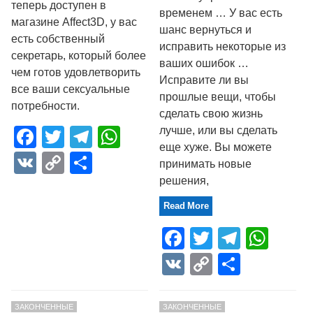
теперь доступен в
временем … У вас есть
магазине Affect3D, у вас
шанс вернуться и
есть собственный
исправить некоторые из
секретарь, который более
ваших ошибок …
чем готов удовлетворить
Исправите ли вы
все ваши сексуальные
прошлые вещи, чтобы
потребности.
сделать свою жизнь
лучше, или вы сделать
Facebook
Twitter
Telegram
WhatsApp
еще хуже. Вы можете
VK
Copy
Отправить
принимать новые
Link
решения,
Read More
Facebook
Twitter
Telegr
Wha
VK
Copy
Отпра
Link
ЗАКОНЧЕННЫЕ
ЗАКОНЧЕННЫЕ