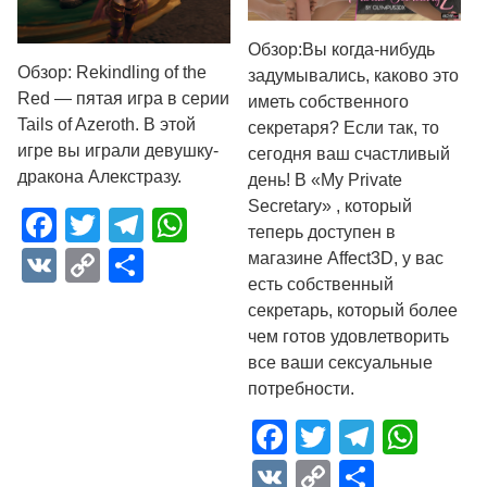
Обзор:Вы когда-нибудь
Обзор: Rekindling of the
задумывались, каково это
Red — пятая игра в серии
иметь собственного
Tails of Azeroth. В этой
секретаря? Если так, то
игре вы играли девушку-
сегодня ваш счастливый
дракона Алекстразу.
день! В «My Private
Secretary» , который
Facebook
Twitter
Telegram
WhatsApp
теперь доступен в
VK
Copy
Отправить
магазине Affect3D, у вас
есть собственный
Link
секретарь, который более
чем готов удовлетворить
все ваши сексуальные
потребности.
Facebook
Twitter
Telegr
Wha
VK
Copy
Отпра