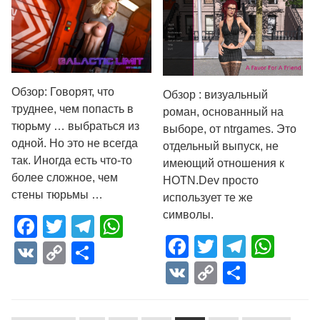
Обзор: Говорят, что
Обзор : визуальный
труднее, чем попасть в
роман, основанный на
тюрьму … выбраться из
выборе, от ntrgames. Это
одной. Но это не всегда
отдельный выпуск, не
так. Иногда есть что-то
имеющий отношения к
более сложное, чем
HOTN.Dev просто
стены тюрьмы …
использует те же
символы.
Facebook
Twitter
Telegram
WhatsApp
Facebook
Twitter
Telegr
Wha
VK
Copy
Отправить
VK
Copy
Отпра
Link
Link