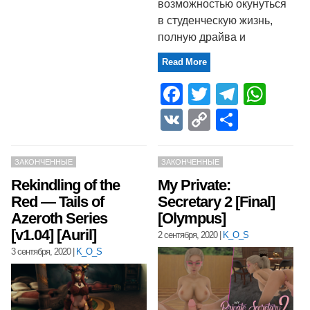
возможностью окунуться
в студенческую жизнь,
полную драйва и
Read More
Facebook
Twitter
Telegr
Wha
VK
Copy
Отпра
Link
ЗАКОНЧЕННЫЕ
ЗАКОНЧЕННЫЕ
Rekindling of the
My Private:
Red — Tails of
Secretary 2 [Final]
Azeroth Series
[Olympus]
[v1.04] [Auril]
2 сентября, 2020
|
K_O_S
3 сентября, 2020
|
K_O_S