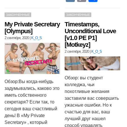
Link
ЗАКОНЧЕННЫЕ
ЗАКОНЧЕННЫЕ
My Private Secretary
Timestamps,
[Olympus]
Unconditional Love
[v1.0 PE P1]
2 сентября, 2020
|
K_O_S
[Motkeyz]
2 сентября, 2020
|
K_O_S
Обзор: вы студент
Обзор:Вы когда-нибудь
колледжа, чьи
задумывались, каково это
похотливые желания
иметь собственного
заставили вас совершить
секретаря? Если так, то
ужасные ошибки. Но к
сегодня ваш счастливый
счастью для вас, ваш
день! В «My Private
лучший друг нашел
Secretary» , который
способ управлять