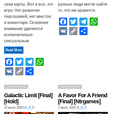
свои карты. Вот и все, это
разные люди могли найти
игра. Нет развития
то, что им нравится.
персонажей, нет квестов
Facebook
Twitter
Telegr
Wha
и инвентаря. Основное
внимание уделяется
VK
Copy
Отпра
исключительно
Link
сексуальным
Read More
Facebook
Twitter
Telegram
WhatsApp
VK
Copy
Отправить
Link
ЗАКОНЧЕННЫЕ
ЗАКОНЧЕННЫЕ
Galactic Limit [Final]
A Favor For A Friend
[Hold]
[Final] [Ntrgames]
22 июля, 2020
|
K_O_S
7 июля, 2020
|
K_O_S