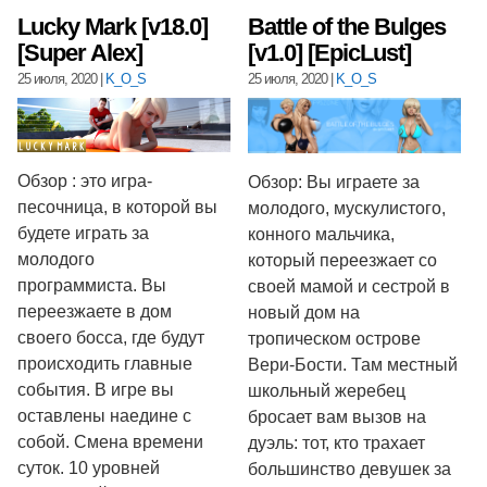
Lucky Mark [v18.0]
Battle of the Bulges
[Super Alex]
[v1.0] [EpicLust]
25 июля, 2020
|
K_O_S
25 июля, 2020
|
K_O_S
Обзор : это игра-
Обзор: Вы играете за
песочница, в которой вы
молодого, мускулистого,
будете играть за
конного мальчика,
молодого
который переезжает со
программиста. Вы
своей мамой и сестрой в
переезжаете в дом
новый дом на
своего босса, где будут
тропическом острове
происходить главные
Вери-Бости. Там местный
события. В игре вы
школьный жеребец
оставлены наедине с
бросает вам вызов на
собой. Смена времени
дуэль: тот, кто трахает
суток. 10 уровней
большинство девушек за