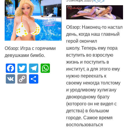
3 сентября, 2020
|
K_O_S
Обзор: Наконец-то настал
день, когда наш главный
герой окончил
школу. Теперь ему пора
Обзор: Игра с горячими
вступить во взрослую
девушками бимбо.
жизнь и поступить в
Facebook
Twitter
Telegram
WhatsApp
институт, а для этого ему
нужно переехать к
VK
Copy
Отправить
своему некогда толстому
Link
и уродливому хулигану
двоюродному брату
(которого он не видел с
детства) в большом
городе. Самое время
воспользоваться