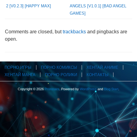
2 [V0.2.3] [HAPPY MAX]
ANGELS [V1.0.1] [BAD ANGEL
GAMES]
Comments are closed, but
trackbacks
and pingbacks are
open.
ПОРНО ИГРЫ
ПОРНО КОМИКСЫ
ХЕНТАЙ АНИМЕ
ХЕНТАЙ МАНГА
ПОРНО РОЛИКИ
КОНТАКТЫ
Copyright © 2026
Pronstars
. Powered by
WordPress
and
Blog Start
.