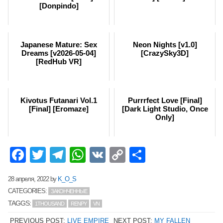
[Donpindo]
Japanese Mature: Sex
Neon Nights [v1.0]
Dreams [v2026-05-04]
[CrazySky3D]
[RedHub VR]
Kivotus Futanari Vol.1
Purrrfect Love [Final]
[Final] [Eromaze]
[Dark Light Studio, Once
Only]
Facebook
Twitter
Telegram
WhatsApp
VK
Copy
Отправит
Link
28 апреля, 2022
by
K_O_S
CATEGORIES:
ЗАКОНЧЕННЫЕ
TAGGS:
1THOUSAND
RENPY
VN
PREVIOUS POST:
LIVE EMPIRE
NEXT POST:
MY FALLEN