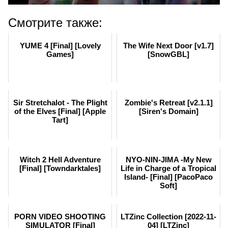
Смотрите также:
YUME 4 [Final] [Lovely
The Wife Next Door [v1.7]
Games]
[SnowGBL]
Sir Stretchalot - The Plight
Zombie's Retreat [v2.1.1]
of the Elves [Final] [Apple
[Siren's Domain]
Tart]
Witch 2 Hell Adventure
NYO-NIN-JIMA -My New
[Final] [Towndarktales]
Life in Charge of a Tropical
Island- [Final] [PacoPaco
Soft]
PORN VIDEO SHOOTING
LTZinc Collection [2022-11-
SIMULATOR [Final]
04] [LTZinc]