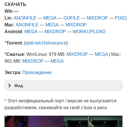
СКАЧАТЬ
Win —
Lin
:
ANONFILE
—
MEGA
—
GOFILE
—
MIXDROP
—
PIXE
Mac
:
ANONFILE
—
MEGA
—
MIXDROP
Android
:
MEGA
—
MIXDROP
—
WORKUPLOAD
*
Torrent
: (
rpdl.net-Deliverance
)
*
Сжатые
: Win/Linux: 978 MB:
MIXDROP
—
MEGA
| Mac:
961 MB:
MIXDROP
—
MEGA
Экстра
:
Прохождение
Мод
* Этот неофициальный порт / версия не выпускается
разработчиком, скачивайте на свой страх и риск.