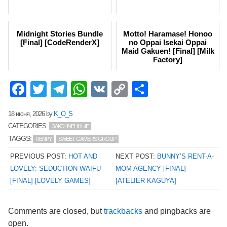
Midnight Stories Bundle
Motto! Haramase! Honoo
[Final] [CodeRenderX]
no Oppai Isekai Oppai
Maid Gakuen! [Final] [Milk
Factory]
Facebook
Twitter
Telegram
WhatsApp
VK
Copy
Отправит
Link
18 июня, 2026
by
K_O_S
CATEGORIES:
ЗАКОНЧЕННЫЕ
TAGGS:
RENPY
SWEET GAMERS GROUP
PREVIOUS POST:
HOT AND
NEXT POST:
BUNNY’S RENT-A-
LOVELY: SEDUCTION WAIFU
MOM AGENCY [FINAL]
[FINAL] [LOVELY GAMES]
[ATELIER KAGUYA]
Comments are closed, but
trackbacks
and pingbacks are
open.