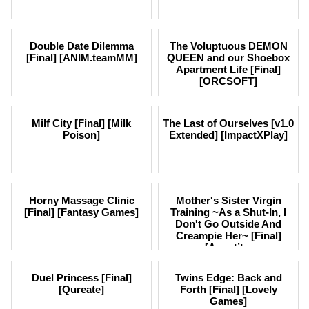
Double Date Dilemma
The Voluptuous DEMON
[Final] [ANIM.teamMM]
QUEEN and our Shoebox
Apartment Life [Final]
[ORCSOFT]
Milf City [Final] [Milk
The Last of Ourselves [v1.0
Poison]
Extended] [ImpactXPlay]
Horny Massage Clinic
Mother's Sister Virgin
[Final] [Fantasy Games]
Training ~As a Shut-In, I
Don't Go Outside And
Creampie Her~ [Final]
[Appetit...
Duel Princess [Final]
Twins Edge: Back and
[Qureate]
Forth [Final] [Lovely
Games]