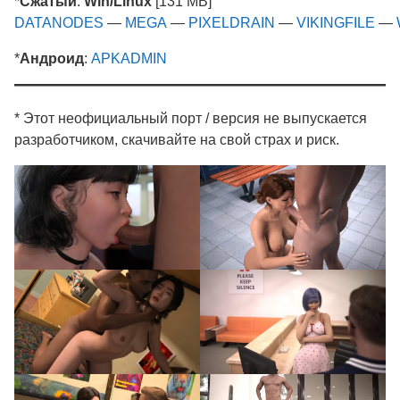
*
Сжатый
:
Win/Linux
[131 MB]
DATANODES
—
MEGA
—
PIXELDRAIN
—
VIKINGFILE
—
*
Андроид
:
APKADMIN
* Этот неофициальный порт / версия не выпускается
разработчиком, скачивайте на свой страх и риск.