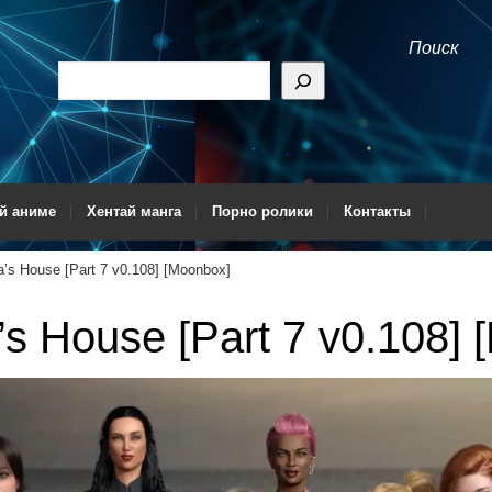
Поиск
й аниме
Хентай манга
Порно ролики
Контакты
’s House [Part 7 v0.108] [Moonbox]
s House [Part 7 v0.108] 