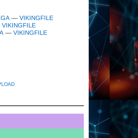
EGA
—
VIKINGFILE
—
VIKINGFILE
A
—
VIKINGFILE
PLOAD