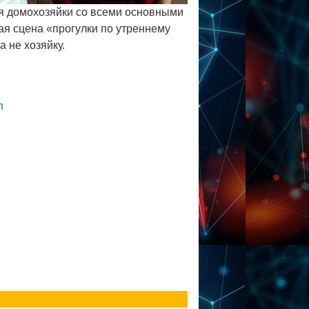
ля домохозяйки со всеми основными
ая сцена «прогулки по утреннему
а не хозяйку.
n