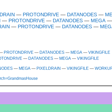
LDRAIN
—
PROTONDRIVE
—
DATANODES
—
M
N
—
PROTONDRIVE
—
DATANODES
—
MEGA
RAIN
—
PROTONDRIVE
—
DATANODES
—
MEG
—
PROTONDRIVE
—
DATANODES
—
MEGA
—
VIKINGFILE
OTONDRIVE
—
DATANODES
—
MEGA
—
VIKINGFILE
NODES
—
MEGA
—
PIXELDRAIN
—
VIKINGFILE
—
WORKU
?search=GrandmasHouse