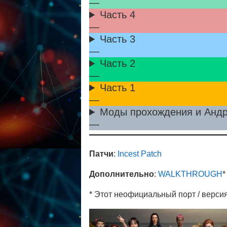
—
Часть 4
—
Часть 3
—
Часть 2
—
Часть 1
—
Моды прохождения и Анд
—
Патчи
:
Incest Patch
Дополнительно
:
WALKTHROUGH
* Этот неофициальный порт / версия