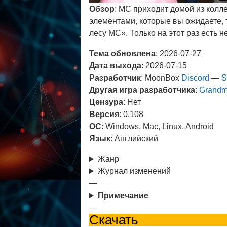
Обзор
: MC приходит домой из колл
элементами, которые вы ожидаете, т
лесу MC». Только на этот раз есть н
Тема обновлена
: 2026-07-27
Дата выхода
: 2026-07-15
Разработчик
: MoonBox
Discord
—
S
Другая игра разработчика
:
Grandm
Цензура
: Нет
Версия
: 0.108
ОС
: Windows, Mac, Linux, Android
Язык
: Английский
Жанр
Журнал изменений
—
Примечание
—
Скачать