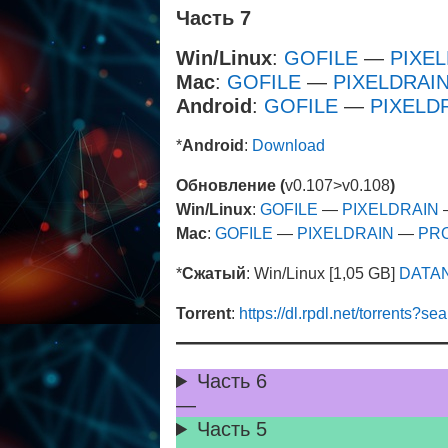
Ч
асть
7
Win/Linux
:
GOFILE
—
PIXE
Mac
:
GOFILE
—
PIXELDRAI
Android
:
GOFILE
—
PIXELD
*
Android
:
Download
Обновление (
v0.107>v0.108
)
Win/Linux
:
GOFILE
—
PIXELDRAIN
Mac
:
GOFILE
—
PIXELDRAIN
—
PR
*
Сжатый
: Win/Linux [1,05 GB]
DATA
Torrent
:
https://dl.rpdl.net/torrents
Часть 6
—
Часть 5