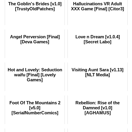
The Goblin's Brides [v1.0]
Hallucinations VR Adult
[TrustyOldPatches]
XXX Game [Final] [Citor3]
Angel Perversion [Final]
Love n Dream [v1.0.4]
[Deva Games]
[Secret Labo]
Hot and Lovely: Seduction
Visiting Aunt Sara [v1.13]
waifu [Final] [Lovely
[NLT Media]
Games]
Foot Of The Mountains 2
Rebellion: Rise of the
[v5.0]
Damned [v1.0]
[SerialNumberComics]
[AGHAMUS]