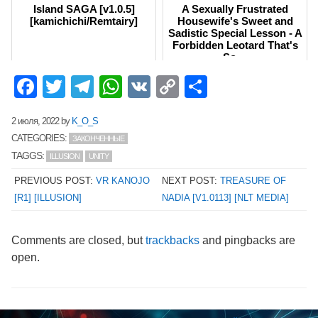
Island SAGA [v1.0.5]
A Sexually Frustrated
[kamichichi/Remtairy]
Housewife's Sweet and
Sadistic Special Lesson - A
Forbidden Leotard That's
So ...
Facebook
Twitter
Telegram
WhatsApp
VK
Copy
Отправит
Link
2 июля, 2022
by
K_O_S
CATEGORIES:
ЗАКОНЧЕННЫЕ
TAGGS:
ILLUSION
UNITY
PREVIOUS POST:
VR KANOJO
NEXT POST:
TREASURE OF
[R1] [ILLUSION]
NADIA [V1.0113] [NLT MEDIA]
Comments are closed, but
trackbacks
and pingbacks are
open.