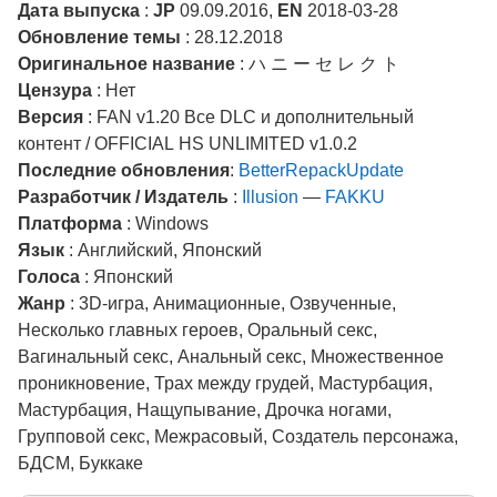
Дата выпуска
:
JP
09.09.2016,
EN
2018-03-28
Обновление темы
: 28.12.2018
Оригинальное название
: ハ ニ ー セ レ ク ト
Цензура
: Нет
Версия
: FAN v1.20 Все DLC и дополнительный
контент / OFFICIAL HS UNLIMITED v1.0.2
Последние обновления
:
BetterRepackUpdate
Разработчик / Издатель
:
Illusion
—
FAKKU
Платформа
: Windows
Язык
: Английский, Японский
Голоса
: Японский
Жанр
: 3D-игра, Анимационные, Озвученные,
Несколько главных героев, Оральный секс,
Вагинальный секс, Анальный секс, Множественное
проникновение, Трах между грудей, Мастурбация,
Мастурбация, Нащупывание, Дрочка ногами,
Групповой секс, Межрасовый, Создатель персонажа,
БДСМ, Буккаке