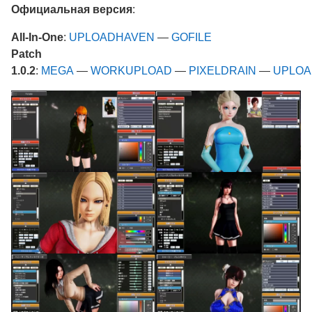
Официальная версия
:
All-In-One
:
UPLOADHAVEN
—
GOFILE
Patch
1.0.2
:
MEGA
—
WORKUPLOAD
—
PIXELDRAIN
—
UPLOA