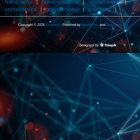
ПОРНО ИГРЫ
ПОРНО КОМИКСЫ
ХЕНТАЙ АНИМЕ
ХЕНТАЙ МАНГА
ПОРНО РОЛИКИ
КОНТАКТЫ
Copyright © 2026
Pronstars
. Powered by
WordPress
and
Blog Start
.