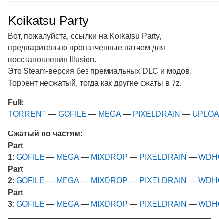
———————————————————————————
Koikatsu Party
Вот, пожалуйста, ссылки на Koikatsu Party,
предварительно пропатченные патчем для
восстановления Illusion.
Это Steam-версия без премиальных DLC и модов.
Торрент несжатый, тогда как другие сжаты в 7z.
Full
:
TORRENT
—
GOFILE
—
MEGA
—
PIXELDRAIN
—
UPLO
Сжатый по частям
:
Part
1
:
GOFILE
—
MEGA
—
MIXDROP
—
PIXELDRAIN
—
WDH
Part
2
:
GOFILE
—
MEGA
—
MIXDROP
—
PIXELDRAIN
—
WDH
Part
3
:
GOFILE
—
MEGA
—
MIXDROP
—
PIXELDRAIN
—
WDH