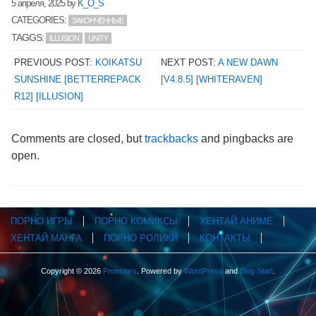
5 апреля, 2025
by
K_O_S
CATEGORIES:
ЗАКОНЧЕННЫЕ
TAGGS:
ILLUSION
UNITY
PREVIOUS POST:
KOIKATSU
NEXT POST:
A NEW DAWN
SUNSHINE [BETTERREPACK
[V4.8.5] [WHITERAVEN]
R12] [ILLUSION]
Comments are closed, but
trackbacks
and pingbacks are
open.
ПОРНО ИГРЫ
ПОРНО КОМИКСЫ
ХЕНТАЙ АНИМЕ
ХЕНТАЙ МАНГА
ПОРНО РОЛИКИ
КОНТАКТЫ
Copyright © 2026
Pronstars
. Powered by
WordPress
and
Blog Start
.