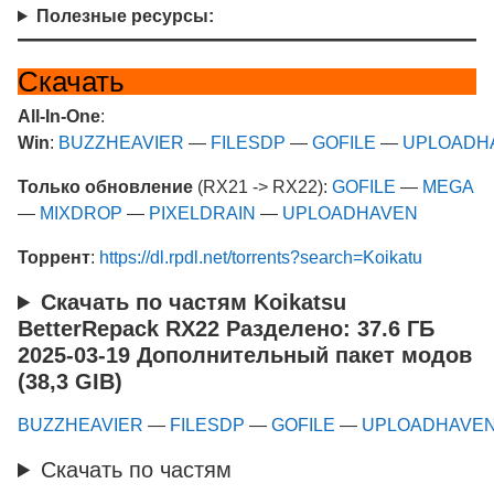
Полезные ресурсы:
Скачать
All-In-One
:
Win
:
BUZZHEAVIER
—
FILESDP
—
GOFILE
—
UPLOADH
Только обновление
(RX21 -> RX22):
GOFILE
—
MEGA
—
MIXDROP
—
PIXELDRAIN
—
UPLOADHAVEN
Торрент
:
https://dl.rpdl.net/torrents?search=Koikatu
Скачать по частям Koikatsu
BetterRepack RX22 Разделено: 37.6 ГБ
2025-03-19 Дополнительный пакет модов
(38,3 GIB)
BUZZHEAVIER
—
FILESDP
—
GOFILE
—
UPLOADHAVE
Скачать по частям