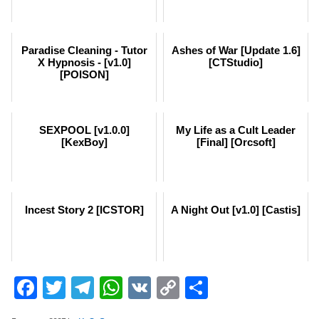
Paradise Cleaning - Tutor
Ashes of War [Update 1.6]
X Hypnosis - [v1.0]
[CTStudio]
[POISON]
SEXPOOL [v1.0.0]
My Life as a Cult Leader
[KexBoy]
[Final] [Orcsoft]
Incest Story 2 [ICSTOR]
A Night Out [v1.0] [Castis]
Facebook
Twitter
Telegram
WhatsApp
VK
Copy
Отправит
Link