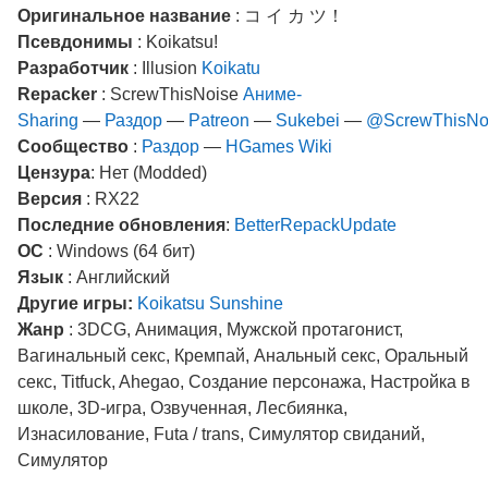
Оригинальное название
: コ イ カ ツ！
Псевдонимы
: Koikatsu!
Разработчик
: Illusion
Koikatu
Repacker
: ScrewThisNoise
Аниме-
Sharing
—
Раздор
—
Patreon
—
Sukebei
—
@ScrewThisNo
Сообщество
:
Раздор
—
HGames Wiki
Цензура
: Нет (Modded)
Версия
: RX22
Последние обновления
:
BetterRepackUpdate
ОС
: Windows (64 бит)
Язык
: Английский
Другие игры:
Koikatsu Sunshine
Жанр
: 3DCG, Анимация, Мужской протагонист,
Вагинальный секс, Кремпай, Анальный секс, Оральный
секс, Titfuck, Ahegao, Создание персонажа, Настройка в
школе, 3D-игра, Озвученная, Лесбиянка,
Изнасилование, Futa / trans, Симулятор свиданий,
Симулятор