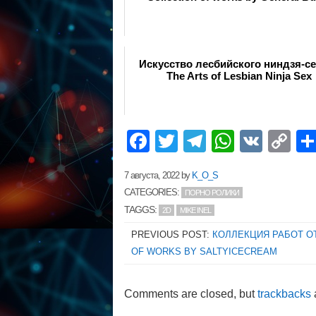
Искусство лесбийского ниндзя-се
The Arts of Lesbian Ninja Sex
Facebook
Twitter
Telegram
WhatsA
VK
C
Li
7 августа, 2022
by
K_O_S
CATEGORIES:
ПОРНО РОЛИКИ
TAGGS:
2D
MIKE INEL
PREVIOUS POST:
КОЛЛЕКЦИЯ РАБОТ ОТ
OF WORKS BY SALTYICECREAM
Comments are closed, but
trackbacks