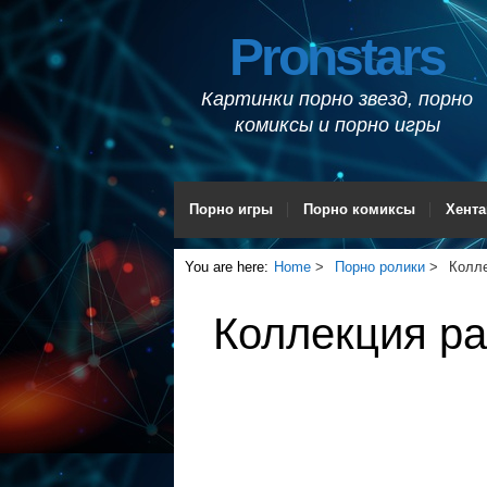
Pronstars
Картинки порно звезд, порно
комиксы и порно игры
Порно игры
Порно комиксы
Хента
You are here:
Home
Порно ролики
Колле
Коллекция рабо