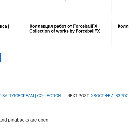
кса |
Коллекция работ от ForceballFX |
Колле
Collection of works by ForceballFX
pp
opy
Отправить
nk
 SALTYICECREAM | COLLECTION
NEXT POST:
ХВОСТ ФЕИ: ВЗРОСЛ
and pingbacks are open.