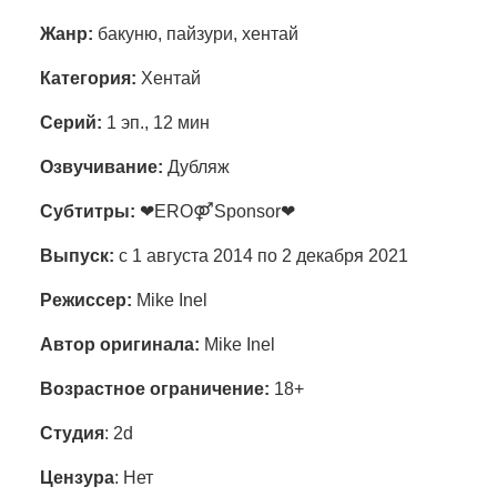
Жанр:
бакуню, пайзури, хентай
Категория:
Хентай
Cерий:
1 эп., 12 мин
Озвучивание:
Дубляж
Субтитры:
❤ERO⚤Sponsor❤
Выпуск:
с 1 августа 2014 по 2 декабря 2021
Режиссер:
Mike Inel
Автор оригинала:
Mike Inel
Возрастное ограничение:
18+
Студия
: 2d
Цензура
: Нет