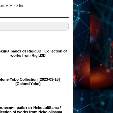
вом Mike Inel.
кция работ от Rigid3D | Collection of
works from Rigid3D
lonelYobo Collection [2023-03-16]
[ColonelYobo]
ллекция работ от NekoLoliSama /
lection of works from Nekololisama