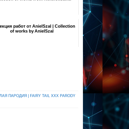
кция работ от AnielSzal | Collection
of works by AnielSzal
АЯ ПАРОДИЯ | FAIRY TAIL XXX PARODY