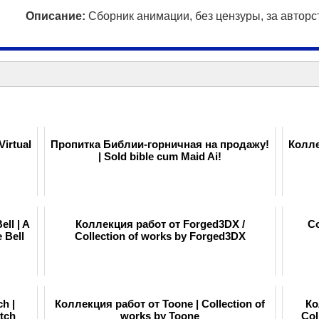
Описание:
Сборник анимации, без цензуры, за авторст
irtual
Пропитка Библии-горничная на продажу!
Колле
| Sold bible cum Maid Ai!
ll | A
Коллекция работ от Forged3DX /
Co
 Bell
Collection of works by Forged3DX
h |
Коллекция работ от Toone | Collection of
Ко
tch
works by Toone
Col