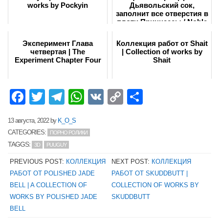
works by Pockyin
Дьявольский сок,
заполнит все отверстия в
плоти Принцессы / Noble
E...
Эксперимент Глава
Коллекция работ от Shait
четвертая | The
| Collection of works by
Experiment Chapter Four
Shait
Facebook
Twitter
Telegram
WhatsApp
VK
Copy
Отправит
Link
13 августа, 2022
by
K_O_S
CATEGORIES:
ПОРНО РОЛИКИ
TAGGS:
3D
PUUGUY
PREVIOUS POST:
КОЛЛЕКЦИЯ
NEXT POST:
КОЛЛЕКЦИЯ
РАБОТ ОТ POLISHED JADE
РАБОТ ОТ SKUDDBUTT |
BELL | A COLLECTION OF
COLLECTION OF WORKS BY
WORKS BY POLISHED JADE
SKUDDBUTT
BELL