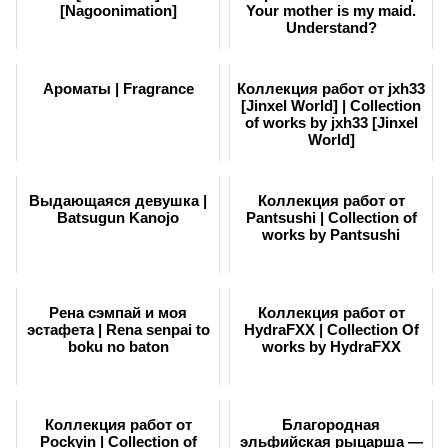
[Nagoonimation]
Your mother is my maid.
Understand?
Ароматы | Fragrance
Коллекция работ от jxh33
[Jinxel World] | Collection
of works by jxh33 [Jinxel
World]
Выдающаяся девушка |
Коллекция работ от
Batsugun Kanojo
Pantsushi | Collection of
works by Pantsushi
Рена сэмпай и моя
Коллекция работ от
эстафета | Rena senpai to
HydraFXX | Collection Of
boku no baton
works by HydraFXX
Коллекция работ от
Благородная
Pockyin | Collection of
эльфийская рыцарша —