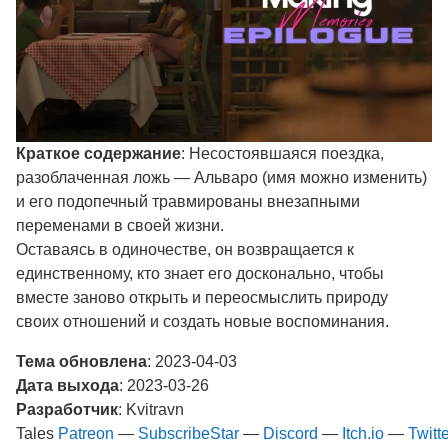
Краткое содержание
: Несостоявшаяся поездка,
разоблаченная ложь — Альваро (имя можно изменить)
и его подопечный травмированы внезапными
переменами в своей жизни.
Оставаясь в одиночестве, он возвращается к
единственному, кто знает его досконально, чтобы
вместе заново открыть и переосмыслить природу
своих отношений и создать новые воспоминания.
Тема обновлена
: 2023-04-03
Дата выхода
: 2023-03-26
Разработчик
: Kvitravn
Tales
Patreon
—
SubscribeStar
—
Discord
—
Itch.io
—
Twitt