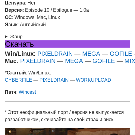
Цензура
: Нет
Версия
: Episode 10 / Epilogue — 1.0a
ОС
: Windows, Mac, Linux
Язык
: Английский
Жанр
Скачать
Win/Linux
:
PIXELDRAIN
—
MEGA
—
GOFILE
Mac
:
PIXELDRAIN
—
MEGA
—
GOFILE
—
MI
*
Сжатый
: Win/Linux:
CYBERFILE
—
PIXELDRAIN
—
WORKUPLOAD
Патч
:
Wincest
* Этот неофициальный порт / версия не выпускается
разработчиком, скачивайте на свой страх и риск.