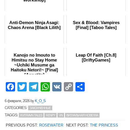
Anti-Demon Ninja Asagi:
Sex & Blood: Vampires
Chaos Arena [Black Lilith]
[Final] [Taboo Tales]
Kanojo no Imouto to
Leap Of Faith [Ch.8]
Himitsu no Stay Home
[DriftyGames]
~Uchiki Musume ga
Haitoku Netori!~ [Final]
[Appetite]
Facebook
Twitter
Telegram
WhatsApp
VK
Copy
Отправит
Link
6 февраля, 2026
by
K_O_S
CATEGORIES:
ЗАКОНЧЕННЫЕ
TAGGS:
KVITRAVN TALES
RENPY
VN
ВИЗУАЛЬНАЯ НОВЕЛЛА
PREVIOUS POST:
ROSEWATER
NEXT POST:
THE PRINCESS