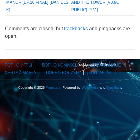
MANOR [EP.10 FINAL] [DANIELS
AND THE TOWER [V0.9C
K]
PUBLIC] [Y.V.]
Comments are closed, but
trackbacks
and pingbacks are
open.
ПОРНО ИГРЫ
ПОРНО КОМИКСЫ
ХЕНТАЙ АНИМЕ
ХЕНТАЙ МАНГА
ПОРНО РОЛИКИ
КОНТАКТЫ
Copyright © 2026
Pronstars
. Powered by
WordPress
and
Blog Start
.