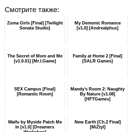
Смотрите также:
Zuma Girls [Final] [Twilight
My Demonic Romance
Sonata Studio]
[v1.0] [Andrealphus]
The Secret of Mom and Me
Family at Home 2 [Final]
[v1.0.01] [Mr.I.Game]
[SALR Games]
SEX Campus [Final]
Mandy’s Room 2: Naughty
[Romantic Room]
By Nature [v1.08]
[HFTGames]
Waifu by Myside Patch Me
New Earth [Ch.2 Final]
In [v1.0] [Dreamers
[MiZtyl]
Workshop]