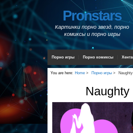
Pronstars
Картинки порно звезд, порно
комиксы и порно игры
Порно игры
Порно комиксы
Хента
You are here:
Home
Порно игры
Naughty
Naughty