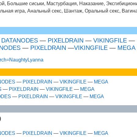
ой, Большие сиськи, Мастурбация, Наказание, Эксгибицио
льная игра, Анальный секс, Шантаж, Оральный секс, Вагин
—
DATANODES
—
PIXELDRAIN
—
VIKINGFILE
—
ANODES
—
PIXELDRAIN
—
VIKINGFILE
—
MEGA
search=NaughtyLyanna
NODES
—
PIXELDRAIN
—
VIKINGFILE
—
MEGA
S
—
PIXELDRAIN
—
VIKINGFILE
—
MEGA
ODES
—
PIXELDRAIN
—
VIKINGFILE
—
MEGA
)
NODES
—
PIXELDRAIN
—
VIKINGFILE
—
MEGA