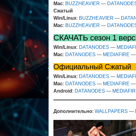
Mac
:
BUZZHEAVIER
—
DATANODE
Сжатый
Win/Linux
:
BUZZHEAVIER
—
DATA
Mac
:
BUZZHEAVIER
—
DATANODE
СКАЧАТЬ сезон 1 верс
Win/Linux
:
DATANODES
—
MEDIAF
Mac
:
DATANODES
—
MEDIAFIRE
Официальный Сжатый
Win/Linux
:
DATANODES
—
MEDIAF
Mac
:
DATANODES
—
MEDIAFIRE
Android
:
DATANODES
—
MEDIAFI
Дополнительно
:
WALLPAPERS
—