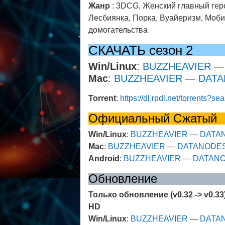
Жанр
: 3DCG, Женский главный гер
Лесбиянка, Порка, Вуайеризм, Моби
домогательства
СКАЧАТЬ сезон 2
Win/Linux
:
BUZZHEAVIER
Mac
:
BUZZHEAVIER
—
DAT
Torrent
:
https://dl.rpdl.net/torrents?
Официальный Сжатый
Win/Linux
:
BUZZHEAVIER
—
DATA
Mac
:
BUZZHEAVIER
—
DATANODE
Android
:
BUZZHEAVIER
—
DATAN
Обновление
Только обновление (v0.32 -> v0.33
HD
Win/Linux
:
BUZZHEAVIER
—
DATA