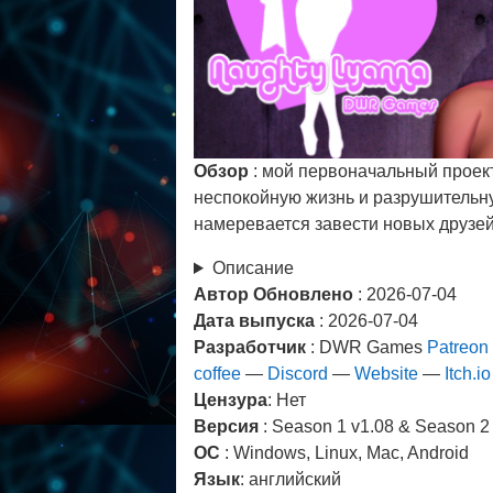
Обзор
: мой первоначальный проект
неспокойную жизнь и разрушительн
намеревается завести новых друзей 
Описание
Автор Обновлено
: 2026-07-04
Дата выпуска
: 2026-07-04
Разработчик
: DWR Games
Patreon
coffee
—
Discord
—
Website
—
Itch.io
Цензура
: Нет
Версия
: Season 1 v1.08 & Season 2
ОС
: Windows, Linux, Mac, Android
Язык
: английский