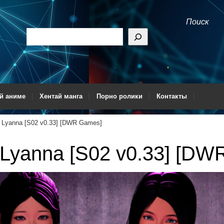
Поиск
й аниме
Хентай манга
Порно ролики
Контакты
 Lyanna [S02 v0.33] [DWR Games]
 Lyanna [S02 v0.33] [DW