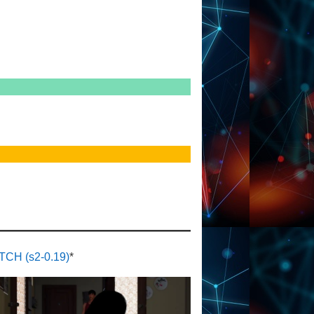
CH (s2-0.19)
*