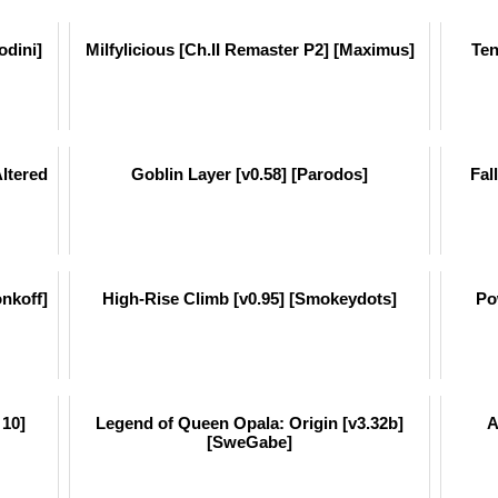
dini]
Milfylicious [Ch.II Remaster P2] [Maximus]
Ten
Altered
Goblin Layer [v0.58] [Parodos]
Fal
onkoff]
High-Rise Climb [v0.95] [Smokeydots]
Po
 10]
Legend of Queen Opala: Origin [v3.32b]
A
[SweGabe]