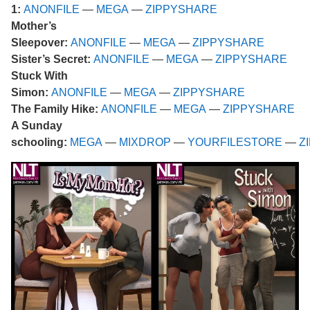
1:
ANONFILE
—
MEGA
—
ZIPPYSHARE
Mother’s
Sleepover:
ANONFILE
—
MEGA
—
ZIPPYSHARE
Sister’s Secret:
ANONFILE
—
MEGA
—
ZIPPYSHARE
Stuck With
Simon:
ANONFILE
—
MEGA
—
ZIPPYSHARE
The Family Hike:
ANONFILE
—
MEGA
—
ZIPPYSHARE
A Sunday
schooling:
MEGA
—
MIXDROP
—
YOURFILESTORE
—
Z