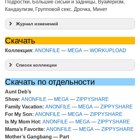
Подростки, Большие сиськи и задницы, Вуайеризм,
Кандаулизм, Групповой секс, Дрочка, Минет
Журнал изменений
Скачать
Коллекция:
ANONFILE
—
MEGA
—
WORKUPLOAD
Список коллекции
Скачать по отдельности
Aunt Deb’s
Show:
ANONFILE
—
MEGA
—
ZIPPYSHARE
Family Vacation:
ANONFILE
—
MEGA
—
ZIPPYSHARE
For My Son:
ANONFILE
—
MEGA
—
ZIPPYSHARE
Is My Mom Hot:
ANONFILE
—
MEGA
—
ZIPPYSHARE
Mama’s Favorite:
ANONFILE
—
MEGA
—
ZIPPYSHARE
Mother’s Gangbang — Part