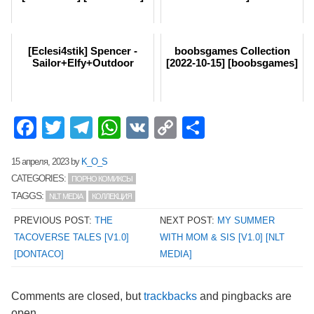
[Eclesi4stik] Spencer -
boobsgames Collection
Sailor+Elfy+Outdoor
[2022-10-15] [boobsgames]
Facebook
Twitter
Telegram
WhatsApp
VK
Copy
Отправит
Link
15 апреля, 2023
by
K_O_S
CATEGORIES:
ПОРНО КОМИКСЫ
TAGGS:
NLT MEDIA
КОЛЛЕКЦИЯ
PREVIOUS POST:
THE
NEXT POST:
MY SUMMER
TACOVERSE TALES [V1.0]
WITH MOM & SIS [V1.0] [NLT
[DONTACO]
MEDIA]
Comments are closed, but
trackbacks
and pingbacks are
open.