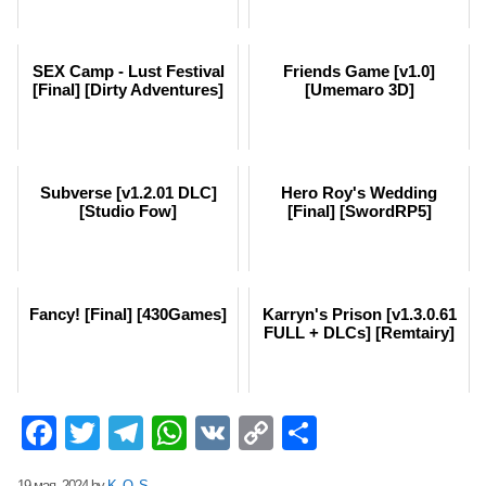
SEX Camp - Lust Festival
Friends Game [v1.0]
[Final] [Dirty Adventures]
[Umemaro 3D]
Subverse [v1.2.01 DLC]
Hero Roy's Wedding
[Studio Fow]
[Final] [SwordRP5]
Fancy! [Final] [430Games]
Karryn's Prison [v1.3.0.61
FULL + DLCs] [Remtairy]
Facebook
Twitter
Telegram
WhatsApp
VK
Copy
Отправит
Link
19 мая, 2024
by
K_O_S