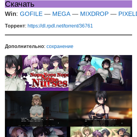
Скачать
Win
:
GOFILE
—
MEGA
—
MIXDROP
—
PIXEL
Торрент
:
https://dl.rpdl.net/torrent/36761
Дополнительно
:
сохранение