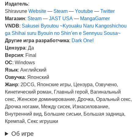
Издатель
:
Shiravune
Website
—
Steam
—
Youtube
—
Twitter
Магазин
:
Steam
—
JAST USA
—
MangaGamer
VNDB
:
Sakusei Byoutou ~Kyouaku Naru Kangoshichou
ga Shihai suru Byouin no Shin’en e Sennyuu Sousa~
Другие игра разработчика
:
Dark One!
Цензура
: Да
Версия
: Final
ОС
: Windows
Язык
: Английский
Озвучка
: Японский
Жанр
: 2DCG, Японские игры, Цензура, Озвучено,
Кинетический роман, Главный герой, Вагинальный
секс, Женское доминирование, Дрочка, Оральный секс,
Дрочка ногами, Между сисек, Изнасилование,
Внутренний вид, Большие сиськи, Большая задница,
Кремпай, Секс игрушки
Об игре