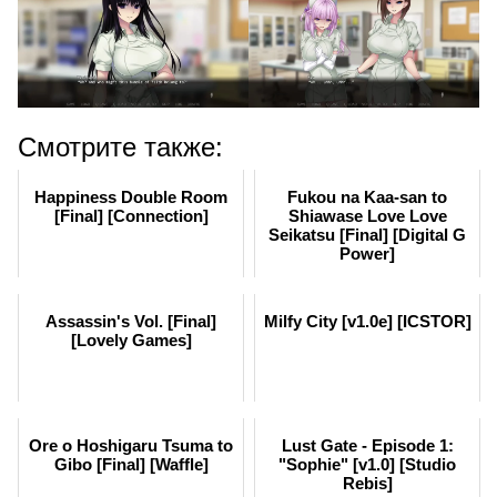
Смотрите также:
Happiness Double Room
Fukou na Kaa-san to
[Final] [Connection]
Shiawase Love Love
Seikatsu [Final] [Digital G
Power]
Assassin's Vol. [Final]
Milfy City [v1.0e] [ICSTOR]
[Lovely Games]
Ore o Hoshigaru Tsuma to
Lust Gate - Episode 1:
Gibo [Final] [Waffle]
"Sophie" [v1.0] [Studio
Rebis]