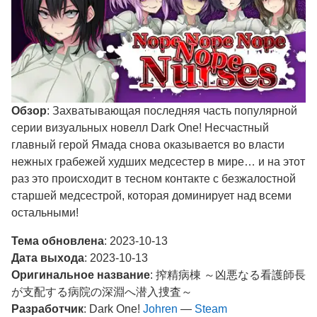
Обзор
: Захватывающая последняя часть популярной
серии визуальных новелл Dark One! Несчастный
главный герой Ямада снова оказывается во власти
нежных грабежей худших медсестер в мире… и на этот
раз это происходит в тесном контакте с безжалостной
старшей медсестрой, которая доминирует над всеми
остальными!​
Тема обновлена
: 2023-10-13
Дата выхода
: 2023-10-13
Оригинальное название
: 搾精病棟 ～凶悪なる看護師長
が支配する病院の深淵へ潜入捜査～
Разработчик
: Dark One!
Johren
—
Steam