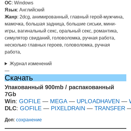
ОС
: Windows
Язык
: Английский
Жанр
: 2dcg, анимированный, главный герой-мужчина,
мамочка, большая задница, большие сиськи, мини-
игры, вагинальный секс, оральный секс, романтика,
симулятор свиданий, головоломка, ручная работа,
несколько главных героев, головоломка, ручная
работа,
Журнал изменений
—
Скачать
Упакованный 900mb / распакованный
7Gb
Win
:
GOFILE
—
MEGA
—
UPLOADHAVEN
—
DLC
:
GOFILE
—
PIXELDRAIN
—
TRANSFER
Доп
:
сохранение