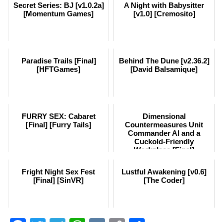
Secret Series: BJ [v1.0.2a]
A Night with Babysitter
[Momentum Games]
[v1.0] [Cremosito]
Paradise Trails [Final]
Behind The Dune [v2.36.2]
[HFTGames]
[David Balsamique]
FURRY SEX: Cabaret
Dimensional
[Final] [Furry Tails]
Countermeasures Unit
Commander Al and a
Cuckold-Friendly
Workplace [Final]
[Hammer]
Fright Night Sex Fest
Lustful Awakening [v0.6]
[Final] [SinVR]
[The Coder]