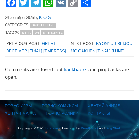
Facebook
Twitter
Telegram
WhatsApp
VK
Copy
Отправит
Link
24 сентября, 2025
by
K_O_S
CATEGORIES:
ЗАКОНЧЕННЫЕ
TAGGS:
ADOG
VN
ХЕНТАЙ ИГРА
PREVIOUS POST:
GREAT
NEXT POST:
KYONYUU REIJOU
DECEIVER [FINAL] [EMPRESS]
MC GAKUEN [FINAL] [LUNE]
Comments are closed, but
trackbacks
and pingbacks are
open.
ПОРНО ИГРЫ
ПОРНО КОМИКСЫ
ХЕНТАЙ АНИМЕ
ХЕНТАЙ МАНГА
ПОРНО РОЛИКИ
КОНТАКТЫ
Copyright © 2026
Pronstars
. Powered by
WordPress
and
Blog Start
.