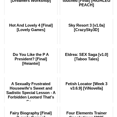
[Dreamers Workshop]
touched [Final] [HIGHLEG
PEACH]
Hot And Lovely 4 [Final]
Sky Resort 3 [v1.0a]
[Lovely Games]
[CrazySky3D]
Do You Like the P A
Eldrea: SEX Saga [v1.0]
President? [Final]
[Taboo Tales]
[Heiantei]
A Sexually Frustrated
Fetish Locator [Week 3
Housewife's Sweet and
v3.6.9] [ViNovella]
Sadistic Special Lesson - A
Forbidden Leotard That's
So ...
Fairy Biography [Final]
Four Elements Trainer