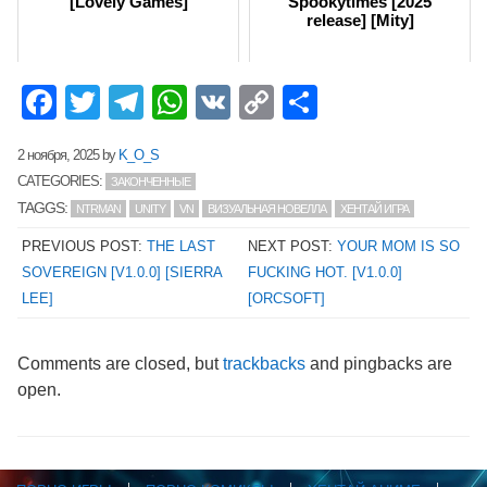
[Lovely Games]
Spookytimes [2025
release] [Mity]
Facebook
Twitter
Telegram
WhatsApp
VK
Copy
Отправит
Link
2 ноября, 2025
by
K_O_S
CATEGORIES:
ЗАКОНЧЕННЫЕ
TAGGS:
NTRMAN
UNITY
VN
ВИЗУАЛЬНАЯ НОВЕЛЛА
ХЕНТАЙ ИГРА
PREVIOUS POST:
THE LAST
NEXT POST:
YOUR MOM IS SO
SOVEREIGN [V1.0.0] [SIERRA
FUCKING HOT. [V1.0.0]
LEE]
[ORCSOFT]
Comments are closed, but
trackbacks
and pingbacks are
open.