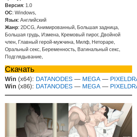
Версия
: 1.0
ОС
: Windows,
Язык
: Английский
Жанр
: 2DCG, Анимированный, Большая задница,
Большая грудь, Измена, Кремовый пирог, Двойной
член, Главный герой-мужчина, Милф, Нетораре,
Оральный секс, Беременность, Вагинальный секс,
Подглядывание,
Скачать
Win
(x64):
DATANODES
—
MEGA
—
PIXELDR
Win
(x86):
DATANODES
—
MEGA
—
PIXELDR