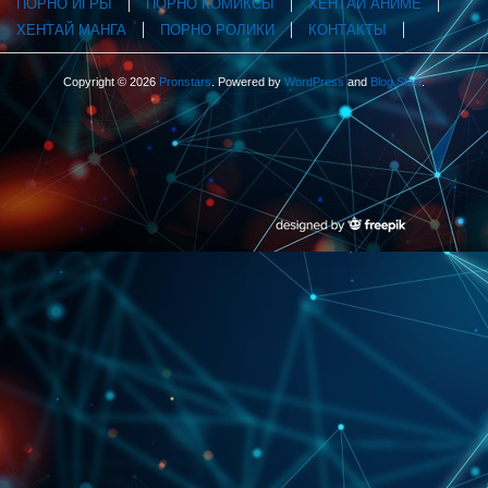
ПОРНО ИГРЫ
ПОРНО КОМИКСЫ
ХЕНТАЙ АНИМЕ
ХЕНТАЙ МАНГА
ПОРНО РОЛИКИ
КОНТАКТЫ
Copyright © 2026
Pronstars
. Powered by
WordPress
and
Blog Start
.