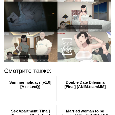
Смотрите также:
Summer holidays [v1.0]
Double Date Dilemma
[AxelLexQ]
[Final] [ANIM.teamMM]
Sex Apartment [Final]
Married woman to be