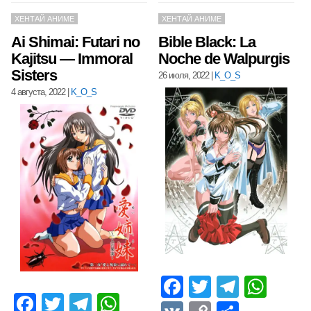
ХЕНТАЙ АНИМЕ
ХЕНТАЙ АНИМЕ
Ai Shimai: Futari no
Bible Black: La
Kajitsu — Immoral
Noche de Walpurgis
Sisters
26 июля, 2022
|
K_O_S
4 августа, 2022
|
K_O_S
Facebook
Twitter
Telegr
Wha
Facebook
Twitter
Telegram
WhatsApp