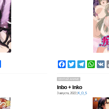
pp
opy
Отправить
Facebook
Twitter
Teleg
Wha
nk
ХЕНТАЙ АНИМЕ
Inbo + Inko
3 августа, 2022
|
K_O_S