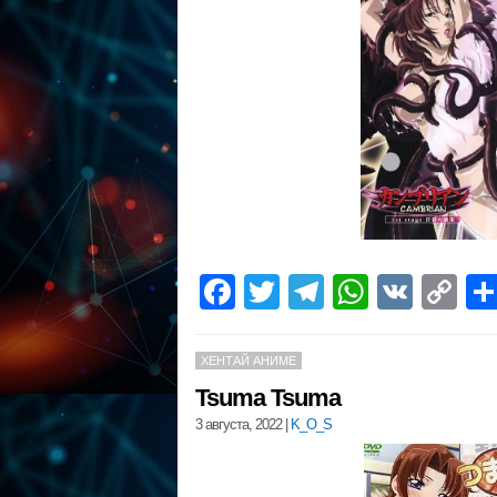
Facebook
Twitter
Telegram
WhatsA
VK
C
Li
ХЕНТАЙ АНИМЕ
Tsuma Tsuma
3 августа, 2022
|
K_O_S