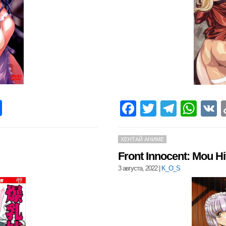
pp
opy
Отправить
Facebook
Twitter
Teleg
Wha
nk
ХЕНТАЙ АНИМЕ
Front Innocent: Mou Hi
3 августа, 2022
|
K_O_S