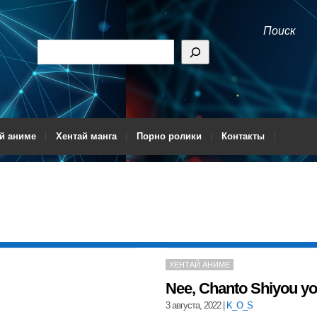
Поиск
й аниме
Хентай манга
Порно ролики
Контакты
ХЕНТАЙ АНИМЕ
Nee, Chanto Shiyou yo
3 августа, 2022
|
K_O_S