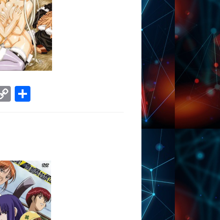
ram
tsApp
VK
Copy
Отправить
Link