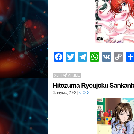
Facebook
Twitter
Telegram
WhatsA
VK
C
Li
ХЕНТАЙ АНИМЕ
Hitozuma Ryoujoku Sankanb
3 августа, 2022
|
K_O_S