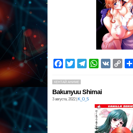
Facebook
Twitter
Telegram
WhatsA
VK
C
Li
ХЕНТАЙ АНИМЕ
Bakunyuu Shimai
3 августа, 2022
|
K_O_S