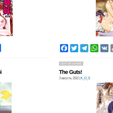
pp
opy
Отправить
Facebook
Twitter
Teleg
Wha
nk
ХЕНТАЙ АНИМЕ
i
The Guts!
3 августа, 2022
|
K_O_S