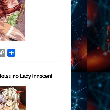
ram
tsApp
VK
Copy
Отправить
Link
totsu no Lady Innocent