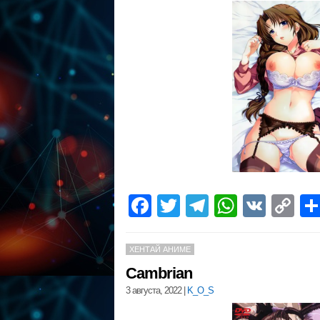
Facebook
Twitter
Telegram
WhatsA
VK
C
Li
ХЕНТАЙ АНИМЕ
Cambrian
3 августа, 2022
|
K_O_S