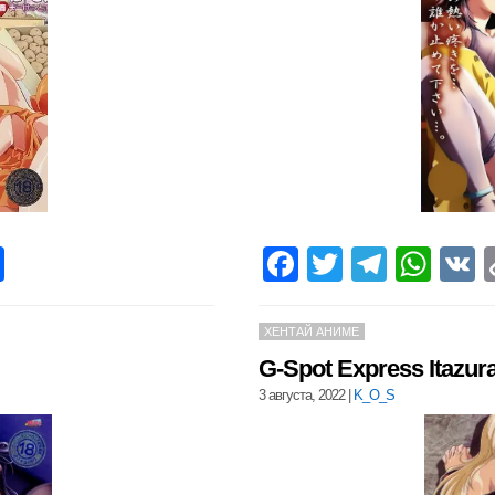
pp
opy
Отправить
Facebook
Twitter
Teleg
Wha
nk
ХЕНТАЙ АНИМЕ
G-Spot Express Itazur
3 августа, 2022
|
K_O_S