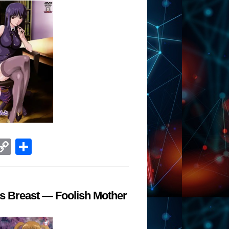
ram
tsApp
VK
Copy
Отправить
Link
 Breast — Foolish Mother