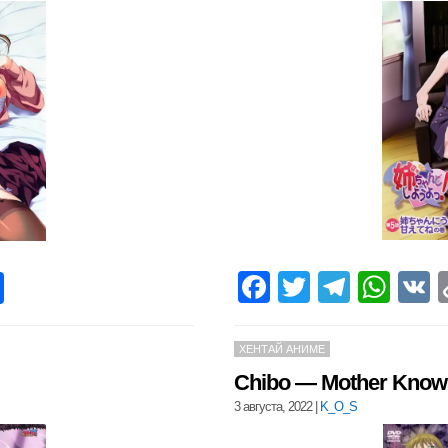
Facebook
Twitter
Teleg
Wha
pp
opy
Отправить
nk
ХЕНТАЙ АНИМЕ
Chibo — Mother Knows
3 августа, 2022
|
K_O_S