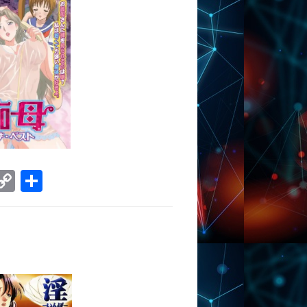
ram
tsApp
VK
Copy
Отправить
Link