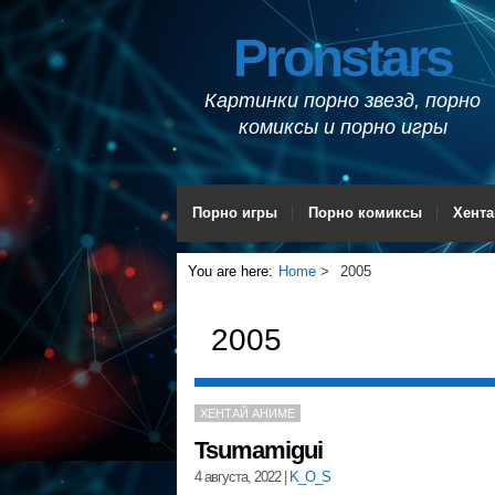
Pronstars
Картинки порно звезд, порно
комиксы и порно игры
Порно игры
Порно комиксы
Хента
You are here:
Home
2005
2005
ХЕНТАЙ АНИМЕ
Tsumamigui
4 августа, 2022
|
K_O_S