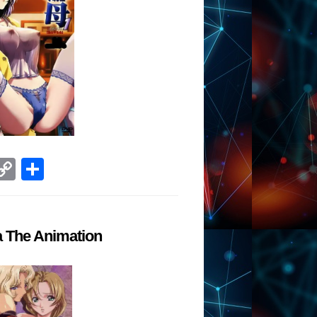
ram
tsApp
VK
Copy
Отправить
Link
a The Animation