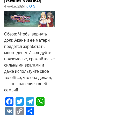
[Atelier Wanko]
4 ноября, 2025
|
K_O_S
Обзор: Чтобы вернуть
долг, Аканэ и её матери
придётся заработать
много денег!Исследуйте
подземелье, сражайтесь с
сильными врагами и
даже используйте своё
тело!Всё, что она делает,
— это спасение своей
семьи!!
Facebook
Twitter
Telegram
WhatsApp
VK
Copy
Отправить