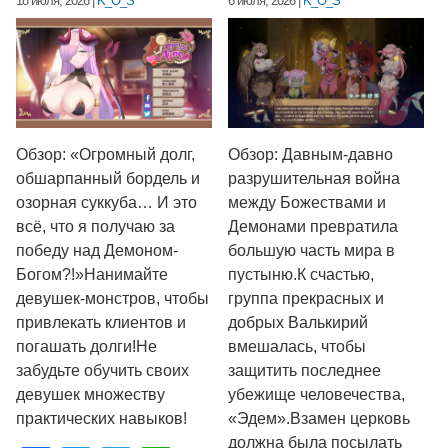
18 июля, 2026
|
K_O_S
6 июля, 2026
|
K_O_S
Обзор: «Огромный долг,
Обзор: Давным-давно
обшарпанный бордель и
разрушительная война
озорная суккуба… И это
между Божествами и
всё, что я получаю за
Демонами превратила
победу над Демоном-
большую часть мира в
Богом?!»Нанимайте
пустыню.К счастью,
девушек-монстров, чтобы
группа прекрасных и
привлекать клиентов и
добрых Валькирий
погашать долги!Не
вмешалась, чтобы
забудьте обучить своих
защитить последнее
девушек множеству
убежище человечества,
практических навыков!
«Эдем».Взамен церковь
должна была посылать