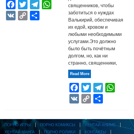
Facebook
Twitter
Telegram
WhatsApp
священников, чтобы
VK
Copy
Отправить
заботиться о нуждах
Валькирий, обеспечивая
Link
их едой, кровом и
любыми необходимыми
услугами.Это должно
было быть почётным
долгом, но, как ни
странно, священники,
Read More
Facebook
Twitter
Telegr
Wha
VK
Copy
Отпра
Link
ПОРНО ИГРЫ
ПОРНО КОМИКСЫ
ХЕНТАЙ АНИМЕ
ХЕНТАЙ МАНГА
ПОРНО РОЛИКИ
КОНТАКТЫ