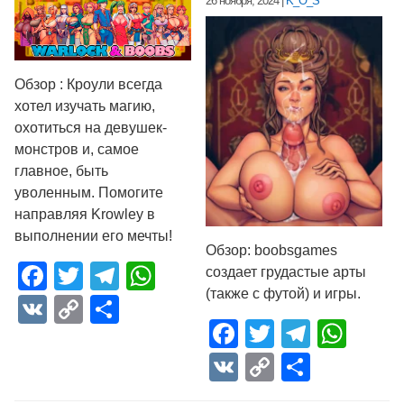
26 ноября, 2024
|
K_O_S
Обзор : Кроули всегда
хотел изучать магию,
охотиться на девушек-
монстров и, самое
главное, быть
уволенным. Помогите
направляя Krowley в
выполнении его мечты!
Обзор: boobsgames
Facebook
Twitter
Telegram
WhatsApp
создает грудастые арты
(также с футой) и игры.​
VK
Copy
Отправить
Facebook
Twitter
Telegr
Wha
Link
VK
Copy
Отпра
Link