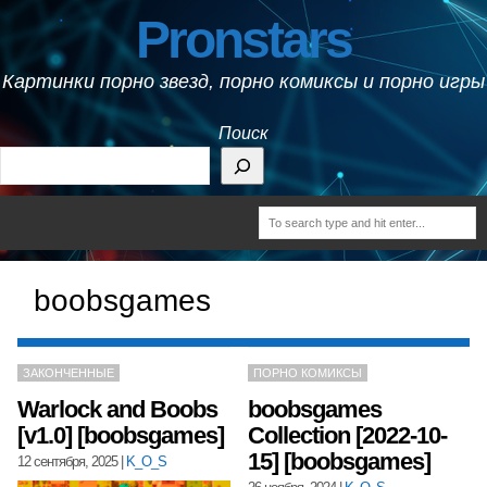
Pronstars
Картинки порно звезд, порно комиксы и порно игры
Поиск
boobsgames
ЗАКОНЧЕННЫЕ
ПОРНО КОМИКСЫ
Warlock and Boobs
boobsgames
[v1.0] [boobsgames]
Collection [2022-10-
15] [boobsgames]
12 сентября, 2025
|
K_O_S