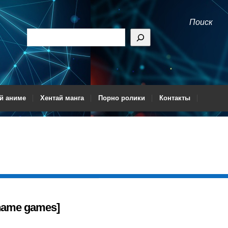
Поиск
й аниме
Хентай манга
Порно ролики
Контакты
r name games]