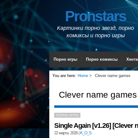
Pronstars
Картинки порно звезд, порно
комиксы и порно игры
Порно игры
Порно комиксы
Хента
You are here:
Home
Clever name games
Clever name games
ПОРНО ИГРЫ
Single Again [v1.26] [Cleve
22 марта, 2026
|
K_O_S