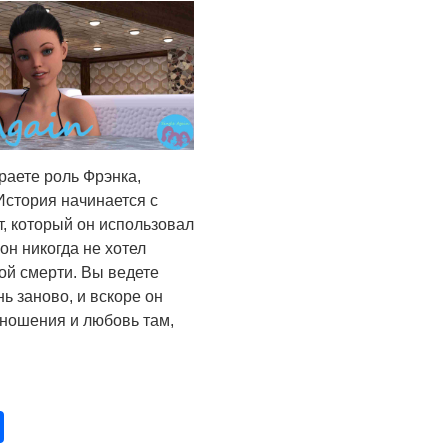
граете роль Фрэнка,
История начинается с
т, который он использовал
он никогда не хотел
ой смерти. Вы ведете
ь заново, и вскоре он
тношения и любовь там,
pp
opy
Отправить