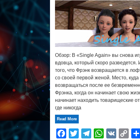
Обзор: В «Single Again» вы снова и
вдовца, который скоро разведется. 
того, что Фрэнк возвращается в лоф
со своей первой женой. Место, куда 
возвращаться после ее безвременн
Фрэнка, когда он начинает свою жизн
начинает находить товарищеские о
где никогда
Read More
Facebook
Twitter
Telegram
WhatsA
VK
C