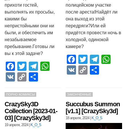
прихоти гостей,
полицейском участке
выполнять их просьбы,
после ареста!Найдёт ли
какими бы
она выход из этой
непристойными они ни
передряги?Или ей
были, и обеспечить им
придётся провести ночь в
незабываемое
холодной, одинокой
пребывание.Готовы ли
камере?
вы к этой задаче?
Facebook
Twitter
Telegr
Wha
Facebook
Twitter
Telegram
WhatsApp
VK
Copy
Отпра
VK
Copy
Отправить
Link
Link
ПОРНО КОМИКСЫ
ЗАКОНЧЕННЫЕ
CrazySky3D
Succubus Summon
Collection [2023-01-
[v1.1] [CrazySky3d]
03] [CrazySky3d]
18 апреля, 2024
|
K_O_S
19 апреля, 2024
|
K_O_S