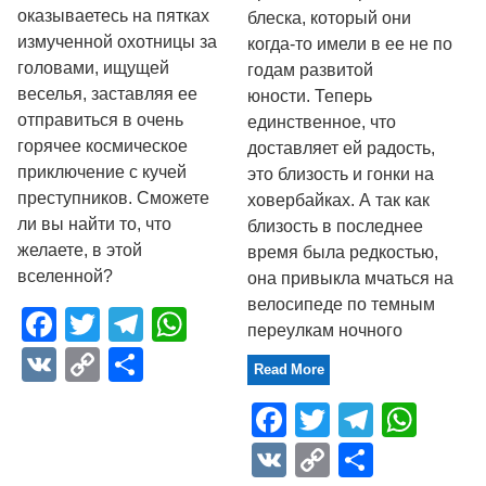
оказываетесь на пятках
блеска, который они
измученной охотницы за
когда-то имели в ее не по
головами, ищущей
годам развитой
веселья, заставляя ее
юности. Теперь
отправиться в очень
единственное, что
горячее космическое
доставляет ей радость,
приключение с кучей
это близость и гонки на
преступников. Сможете
ховербайках. А так как
ли вы найти то, что
близость в последнее
желаете, в этой
время была редкостью,
вселенной?​
она привыкла мчаться на
велосипеде по темным
Facebook
Twitter
Telegram
WhatsApp
переулкам ночного
VK
Copy
Отправить
Read More
Link
Facebook
Twitter
Telegr
Wha
VK
Copy
Отпра