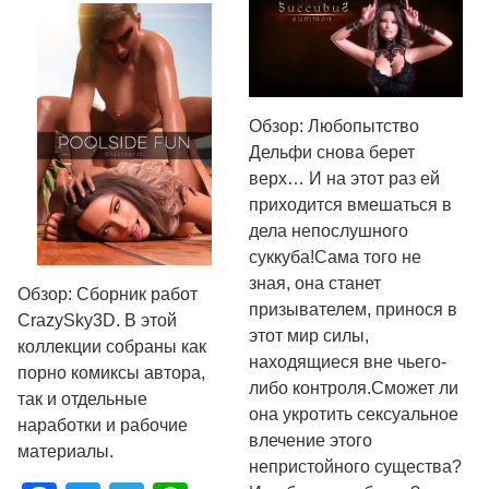
Обзор: Любопытство
Дельфи снова берет
верх… И на этот раз ей
приходится вмешаться в
дела непослушного
суккуба!Сама того не
зная, она станет
Обзор: Сборник работ
призывателем, принося в
CrazySky3D.​ В этой
этот мир силы,
коллекции собраны как
находящиеся вне чьего-
порно комиксы автора,
либо контроля.Сможет ли
так и отдельные
она укротить сексуальное
наработки и рабочие
влечение этого
материалы.
непристойного существа?