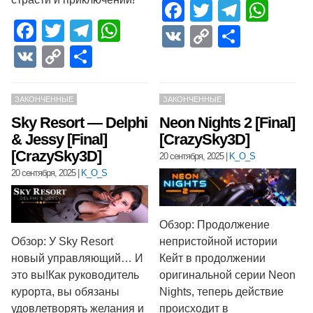
Facebook
Twitter
Telegr
Wha
Facebook
Twitter
Telegram
WhatsApp
VK
Copy
Отпра
VK
Copy
Отправить
Link
Link
ЗАКОНЧЕННЫЕ
ЗАКОНЧЕННЫЕ
Sky Resort — Delphi
Neon Nights 2 [Final]
& Jessy [Final]
[CrazySky3D]
[CrazySky3D]
20 сентября, 2025
|
K_O_S
20 сентября, 2025
|
K_O_S
Обзор: Продолжение
Обзор: У Sky Resort
непристойной истории
новый управляющий… И
Кейт в продолжении
это вы!Как руководитель
оригинальной серии Neon
курорта, вы обязаны
Nights, теперь действие
удовлетворять желания и
происходит в