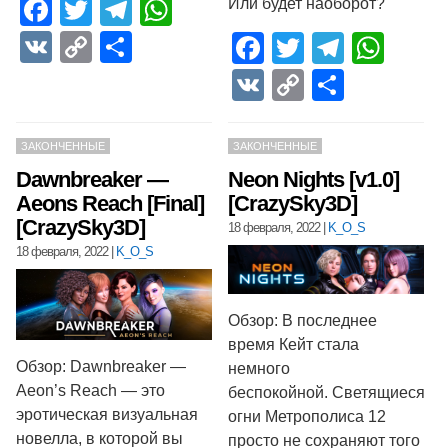
Facebook
Twitter
Telegram
WhatsApp
Или будет наоборот?
VK
Copy
Отправить
Facebook
Twitter
Telegr
Wha
Link
VK
Copy
Отпра
Link
ЗАКОНЧЕННЫЕ
ЗАКОНЧЕННЫЕ
Dawnbreaker —
Neon Nights [v1.0]
Aeons Reach [Final]
[CrazySky3D]
[CrazySky3D]
18 февраля, 2022
|
K_O_S
18 февраля, 2022
|
K_O_S
Обзор: В последнее
время Кейт стала
Обзор: Dawnbreaker —
немного
Aeon’s Reach — это
беспокойной. Светящиеся
эротическая визуальная
огни Метрополиса 12
новелла, в которой вы
просто не сохраняют того