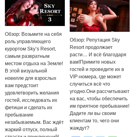
Обзор: Возьмите на себя
Обзор: Репутация Sky
роль управляющего
Resort продолжает
курортом Sky’s Resort,
расти… И всё благодаря
самым развратным
вам!Примите новых
местом отдыха на Земле!
гостей и проведите их в
В этой визуальной
VIP-номера, где может
новелле для взрослых
случиться всё что
вам предстоит
угодно.Они рассчитывают
удовлетворить желания
на вас, чтобы обеспечить
гостей, исследовать их
им приятное пребывание!
фетиши и сделать их
Дадите ли вы своим
пребывание
клиентам то, чего они
незабываемым. Вас ждёт
жаждут?
жаркий отпуск, полный
страсти и приключений!