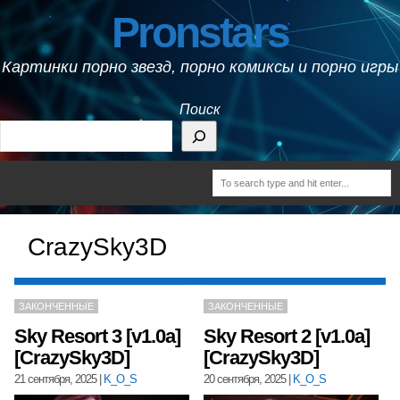
Pronstars
Картинки порно звезд, порно комиксы и порно игры
Поиск
CrazySky3D
ЗАКОНЧЕННЫЕ
ЗАКОНЧЕННЫЕ
Sky Resort 3 [v1.0a]
Sky Resort 2 [v1.0a]
[CrazySky3D]
[CrazySky3D]
21 сентября, 2025
|
K_O_S
20 сентября, 2025
|
K_O_S