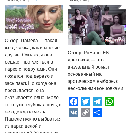
1 ноября, 2025
|
K_O_S
19 мая, 2024
|
K_O_S
Обзор: Памела — такая
же девочка, как и многие
Обзор: Романы ENF:
другие. Однажды она
дресс-код — это
решает прогуляться в
визуальный роман,
парке с подругами. Они
основанный на
ложатся под дерево и
эротическом выборе, с
засыпают. Но когда она
несколькими концовками.
просыпается, она
оказывается одна. Мало
Facebook
Twitter
Telegr
Wha
того, уже глубокая ночь, и
VK
Copy
Отпра
её одежда исчезла.
Памеле нужно выбраться
Link
из парка целой и