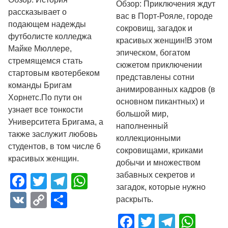
Обзор: Приключения ждут
рассказывает о
вас в Порт-Рояле, городе
подающем надежды
сокровищ, загадок и
футболисте колледжа
красивых женщин!В этом
Майке Мюллере,
эпическом, богатом
стремящемся стать
сюжетом приключении
стартовым квотербеком
представлены сотни
команды Бригам
анимированных кадров (в
Хорнетс.По пути он
основном пикантных) и
узнает все тонкости
большой мир,
Университета Бригама, а
наполненный
также заслужит любовь
коллекционными
студентов, в том числе 6
сокровищами, криками
красивых женщин.​
добычи и множеством
забавных секретов и
Facebook
Twitter
Telegram
WhatsApp
загадок, которые нужно
VK
Copy
Отправить
раскрыть.​
Link
Facebook
Twitter
Telegr
Wha