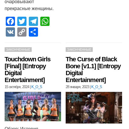
очаровывают
прекрасные женщины.
Facebook
Twitter
Telegram
WhatsApp
VK
Copy
Отправить
Link
ЗАКОНЧЕННЫЕ
ЗАКОНЧЕННЫЕ
Touchdown Girls
The Curse of Black
[Final] [Entropy
Bone [v1.1] [Entropy
Digital
Digital
Entertainment]
Entertainment]
15 октября, 2024
|
K_O_S
28 января, 2023
|
K_O_S
Обзор: История