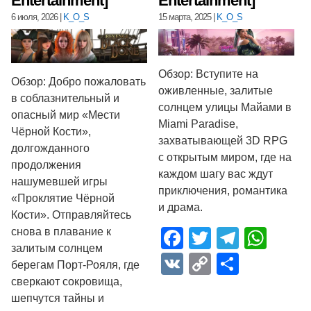
Entertainment]
Entertainment]
6 июля, 2026
|
K_O_S
15 марта, 2025
|
K_O_S
Обзор: Вступите на
Обзор: Добро пожаловать
оживленные, залитые
в соблазнительный и
солнцем улицы Майами в
опасный мир «Мести
Miami Paradise,
Чёрной Кости»,
захватывающей 3D RPG
долгожданного
с открытым миром, где на
продолжения
каждом шагу вас ждут
нашумевшей игры
приключения, романтика
«Проклятие Чёрной
и драма.
Кости». Отправляйтесь
снова в плавание к
Facebook
Twitter
Telegr
Wha
залитым солнцем
VK
Copy
Отпра
берегам Порт-Рояля, где
Link
сверкают сокровища,
шепчутся тайны и