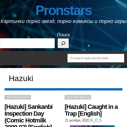
Pronstars
Картинки порно звезд, порно комиксы и порно игры
Поиск
Hazuki
ХЕНТАЙ МАНГА
ХЕНТАЙ МАНГА
[Hazuki] Sankanbi
[Hazuki] Caught in a
Inspection Day
Trap [English]
(Comic Hotmilk
21 октября, 2020
|
K_O_S