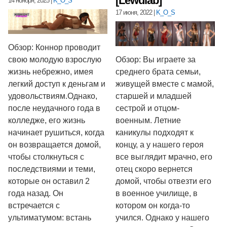
[Lewdlab]
14 ноября, 2025
|
K_O_S
17 июня, 2022
|
K_O_S
Обзор: Коннор проводит
свою молодую взрослую
Обзор: Вы играете за
жизнь небрежно, имея
среднего брата семьи,
легкий доступ к деньгам и
живущей вместе с мамой,
удовольствиям.Однако,
старшей и младшей
после неудачного года в
сестрой и отцом-
колледже, его жизнь
военным. Летние
начинает рушиться, когда
каникулы подходят к
он возвращается домой,
концу, а у нашего героя
чтобы столкнуться с
все выглядит мрачно, его
последствиями и теми,
отец скоро вернется
которые он оставил 2
домой, чтобы отвезти его
года назад. Он
в военное училище, в
встречается с
котором он когда-то
ультиматумом: встань
учился. Однако у нашего