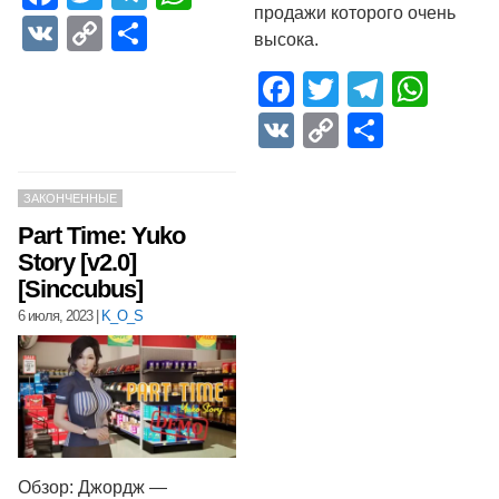
продажи которого очень
VK
Copy
Отправить
высока.
Link
Facebook
Twitter
Telegr
Wha
VK
Copy
Отпра
Link
ЗАКОНЧЕННЫЕ
Part Time: Yuko
Story [v2.0]
[Sinccubus]
6 июля, 2023
|
K_O_S
Обзор: Джордж —