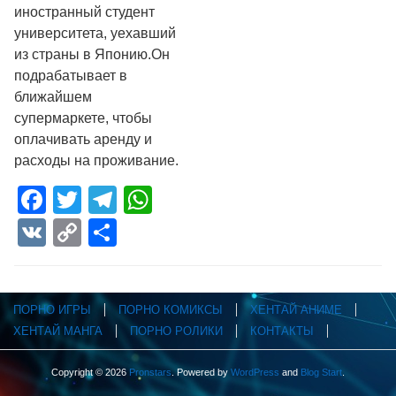
иностранный студент
университета, уехавший
из страны в Японию.Он
подрабатывает в
ближайшем
супермаркете, чтобы
оплачивать аренду и
расходы на проживание.
Facebook
Twitter
Telegram
WhatsApp
VK
Copy
Отправить
Link
ПОРНО ИГРЫ
ПОРНО КОМИКСЫ
ХЕНТАЙ АНИМЕ
ХЕНТАЙ МАНГА
ПОРНО РОЛИКИ
КОНТАКТЫ
Copyright © 2026
Pronstars
. Powered by
WordPress
and
Blog Start
.