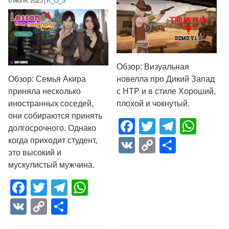
6 июля, 2023
|
K_O_S
Обзор: Визуальная
Обзор: Семья Акира
новелла про Дикий Запад
приняла несколько
с НТР и в стиле Хороший,
иностранных соседей,
плохой и чокнутый.
они собираются принять
Facebook
Twitter
Telegr
Wha
долгосрочного. Однако
когда приходит студент,
VK
Copy
Отпра
это высокий и
Link
мускулистый мужчина.
Facebook
Twitter
Telegram
WhatsApp
VK
Copy
Отправить
Link