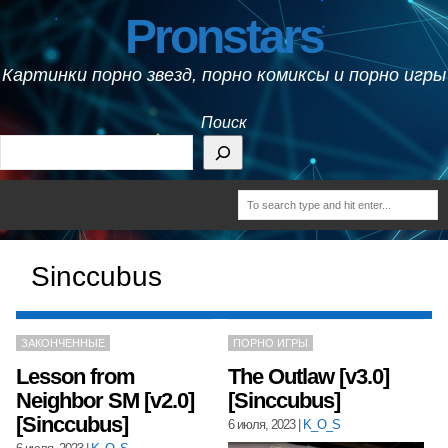
Pronstars
Картинки порно звезд, порно комиксы и порно игры
Поиск
Sinccubus
ЗАКОНЧЕННЫЕ
ПОРНО ИГРЫ
Lesson from
The Outlaw [v3.0]
Neighbor SM [v2.0]
[Sinccubus]
[Sinccubus]
6 июля, 2023
|
K_O_S