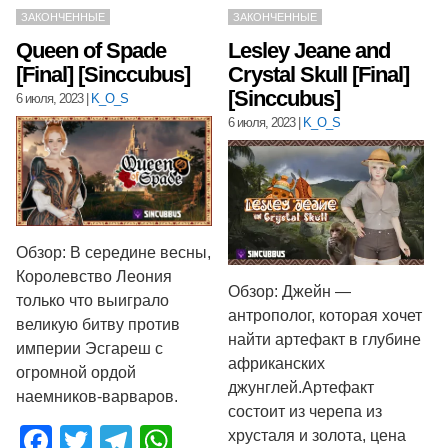
ЗАКОНЧЕННЫЕ
ЗАКОНЧЕННЫЕ
Queen of Spade
Lesley Jeane and
[Final] [Sinccubus]
Crystal Skull [Final]
[Sinccubus]
6 июля, 2023
|
K_O_S
6 июля, 2023
|
K_O_S
Обзор: В середине весны,
Королевство Леония
Обзор: Джейн —
только что выиграло
антрополог, которая хочет
великую битву против
найти артефакт в глубине
империи Эсгареш с
африканских
огромной ордой
джунглей.Артефакт
наемников-варваров.
состоит из черепа из
Facebook
Twitter
Telegram
WhatsApp
хрусталя и золота, цена