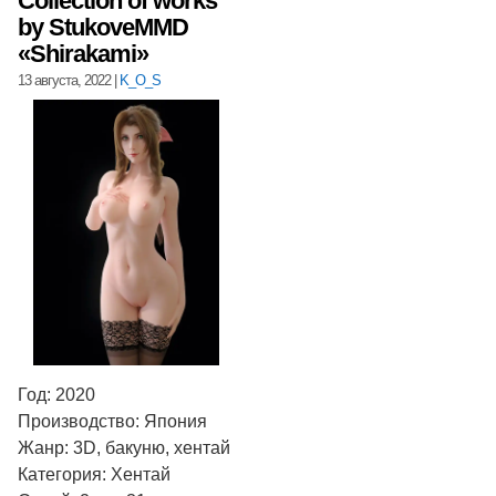
Collection of works
by StukoveMMD
«Shirakami»
13 августа, 2022
|
K_O_S
Год: 2020
Производство: Япония
Жанр: 3D, бакуню, хентай
Категория: Хентай