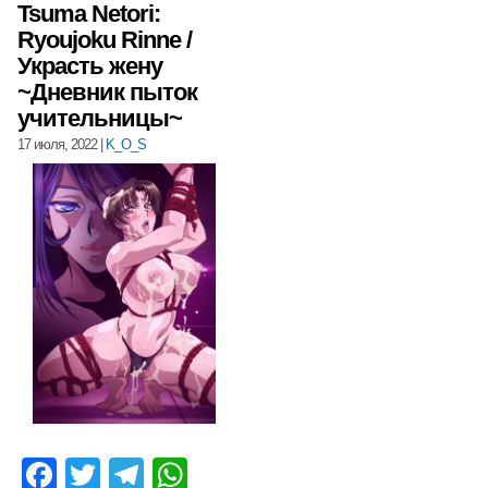
Tsuma Netori:
Ryoujoku Rinne /
Украсть жену
~Дневник пыток
учительницы~
17 июля, 2022
|
K_O_S
Facebook
Twitter
Telegram
WhatsApp