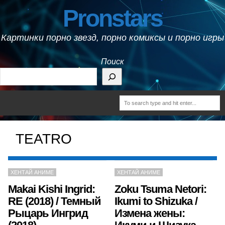
Pronstars
Картинки порно звезд, порно комиксы и порно игры
Поиск
TEATRO
ХЕНТАЙ АНИМЕ
ХЕНТАЙ АНИМЕ
Makai Kishi Ingrid:
Zoku Tsuma Netori:
RE (2018) / Темный
Ikumi to Shizuka /
Рыцарь Ингрид
Измена жены: