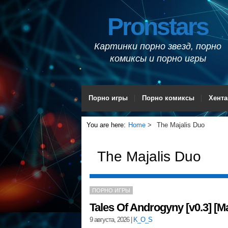
Pronstars
Картинки порно звезд, порно
комиксы и порно игры
Порно игры
Порно комиксы
Хента
You are here:
Home
The Majalis Duo
The Majalis Duo
ПОРНО ИГРЫ
Tales Of Androgyny [v0.3] [Ma
9 августа, 2026
|
K_O_S