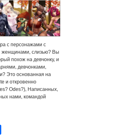
гра с персонажами с
, женщинами, слизью? Вы
орый похож на девчонку, и
арнями, девчонками,
и? Это основанная на
te и откровенно
es? Odes?), Написанных,
ных нами, командой
pp
opy
Отправить