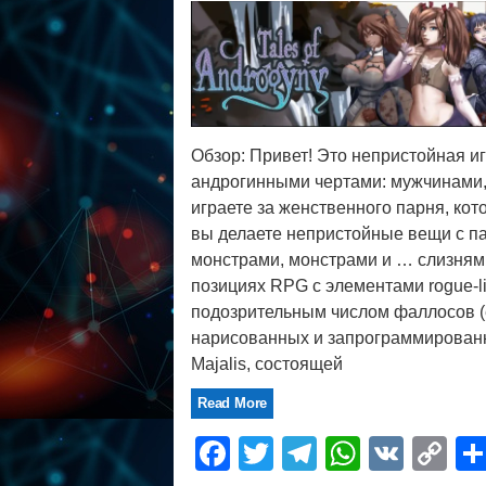
Обзор: Привет! Это непристойная и
андрогинными чертами: мужчинами
играете за женственного парня, кот
вы делаете непристойные вещи с п
монстрами, монстрами и … слизням
позициях RPG с элементами rogue-li
подозрительным числом фаллосов (
нарисованных и запрограммирован
Majalis, состоящей
Read More
Facebook
Twitter
Telegram
WhatsA
VK
C