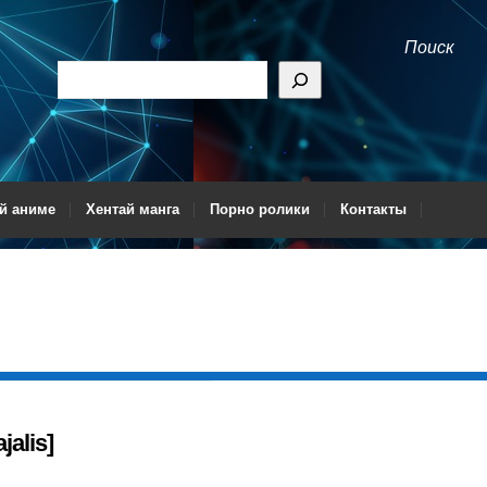
Поиск
й аниме
Хентай манга
Порно ролики
Контакты
jalis]