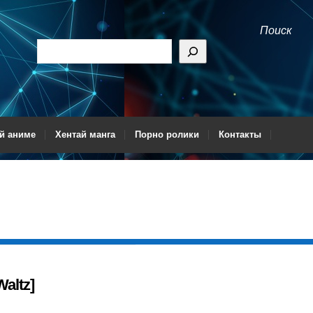
Поиск
й аниме
Хентай манга
Порно ролики
Контакты
Waltz]