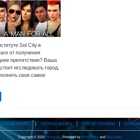
ституте Sol City в
аге от получения
днее препятствие? Ваша
стоит исследовать город,
полнять свое самое
pp
opy
Отправить
nk
ХЕНТАЙ АНИМЕ
ХЕНТАЙ МАНГА
ПОРНО РОЛИКИ
КОНТА
Copyright © 2026
Pronstars
. Powered by
WordPress
and
Blog Start
.