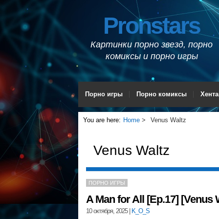
Pronstars
Картинки порно звезд, порно
комиксы и порно игры
Порно игры
Порно комиксы
Хента
You are here:
Home
Venus Waltz
Venus Waltz
ПОРНО ИГРЫ
A Man for All [Ep.17] [Venus 
10 октября, 2025
|
K_O_S