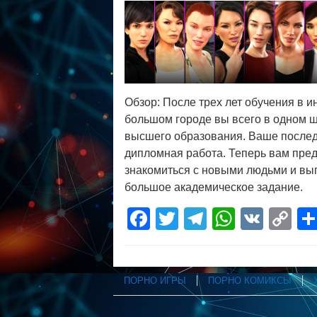
Обзор: После трех лет обучения в ин
большом городе вы всего в одном ш
высшего образования. Ваше после
дипломная работа. Теперь вам пред
знакомиться с новыми людьми и вы
большое академическое задание.
Facebook
Twitter
Telegram
WhatsA
VK
C
Li
ПОРНО ИГРЫ
ПОРНО КОМИКСЫ