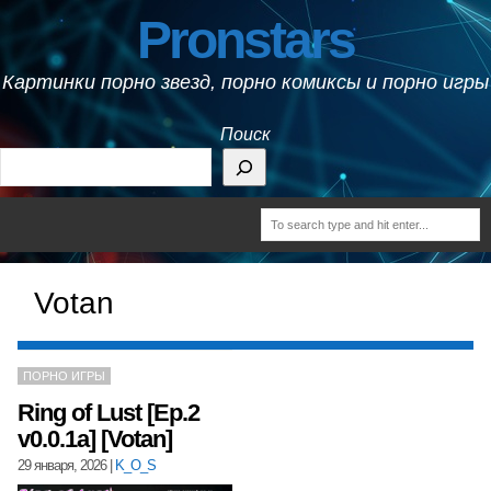
Pronstars
Картинки порно звезд, порно комиксы и порно игры
Поиск
Votan
ПОРНО ИГРЫ
Ring of Lust [Ep.2
v0.0.1a] [Votan]
29 января, 2026
|
K_O_S