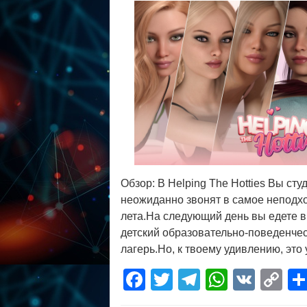
Обзор: В Helping The Hotties Вы ст
неожиданно звонят в самое неподх
лета.На следующий день вы едете в
детский образовательно-поведенче
лагерь.Но, к твоему удивлению, это
Facebook
Twitter
Telegram
WhatsA
VK
C
Li