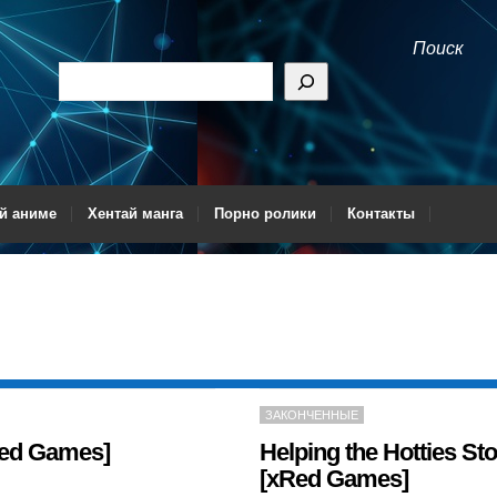
Поиск
й аниме
Хентай манга
Порно ролики
Контакты
ЗАКОНЧЕННЫЕ
xRed Games]
Helping the Hotties Sto
[xRed Games]