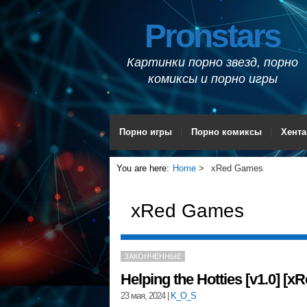
Pronstars
Картинки порно звезд, порно
комиксы и порно игры
Порно игры
Порно комиксы
Хента
You are here:
Home
xRed Games
xRed Games
ЗАКОНЧЕННЫЕ
Helping the Hotties [v1.0] [
23 мая, 2024
|
K_O_S