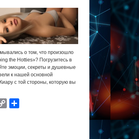
умывались о том, что произошло
ng the Hotties»? Погрузитесь в
йте эмоции, секреты и душевные
вели к нашей основной
Киару с той стороны, которую вы
ram
tsApp
VK
Copy
Отправить
Link