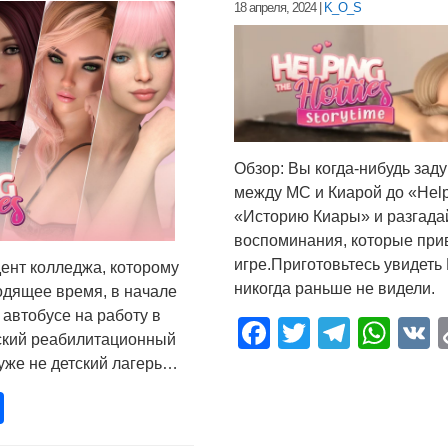
18 апреля, 2024
|
K_O_S
Обзор: Вы когда-нибудь зад
между MC и Киарой до «Helpi
«Историю Киары» и разгада
воспоминания, которые при
игре.Приготовьтесь увидеть 
удент колледжа, которому
никогда раньше не видели.​
одящее время, в начале
 автобусе на работу в
Facebook
Twitter
Teleg
Wha
ский реабилитационный
 уже не детский лагерь…
pp
opy
Отправить
nk