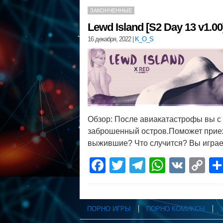
ЗАКОНЧЕННЫЕ
Lewd Island [S2 Day 13 v1.0
16 декабря, 2022
|
K_O_S
Обзор: После авиакатастрофы вы с
заброшенный остров.Поможет приех
выжившие? Что случится? Вы играет
Facebook
Twitter
Telegram
WhatsA
VK
C
Li
ПОРНО ИГРЫ
ПОРНО КОМИКСЫ