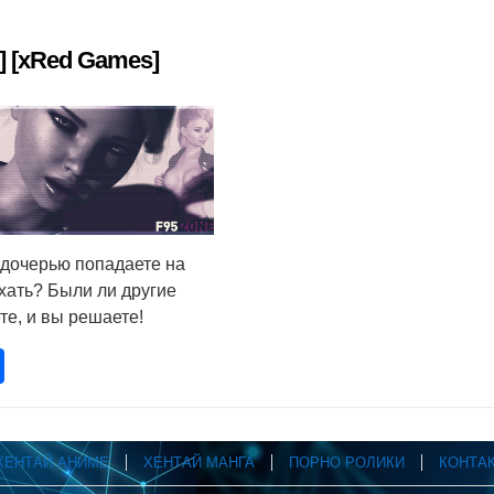
0] [xRed Games]
 дочерью попадаете на
ать? Были ли другие
е, и вы решаете!
pp
opy
Отправить
nk
ХЕНТАЙ АНИМЕ
ХЕНТАЙ МАНГА
ПОРНО РОЛИКИ
КОНТА