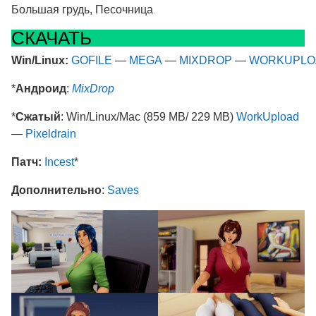
Большая грудь, Песочница
СКАЧАТЬ
Win/Linux:
GOFILE
—
MEGA
—
MIXDROP
—
WORKUPLO
*
Андроид
:
MixDrop
*
Сжатый
: Win/Linux/Mac (859 MB/ 229 MB)
WorkUpload
—
Pixeldrain
Патч:
Incest
*
Дополнительно
:
Saves