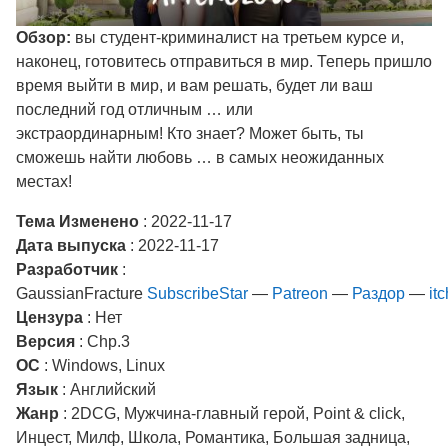
Обзор:
вы студент-криминалист на третьем курсе и,
наконец, готовитесь отправиться в мир. Теперь пришло
время выйти в мир, и вам решать, будет ли ваш
последний год отличным … или
экстраординарным! Кто знает? Может быть, ты
сможешь найти любовь … в самых неожиданных
местах!
Тема Изменено
: 2022-11-17
Дата выпуска
: 2022-11-17
Разработчик
:
GaussianFracture
SubscribeStar
—
Patreon
—
Раздор
—
itc
Цензура
: Нет
Версия
: Chp.3
ОС
: Windows, Linux
Язык
: Английский
Жанр
: 2DCG, Мужчина-главный герой, Point & click,
Инцест, Милф, Школа, Романтика, Большая задница,