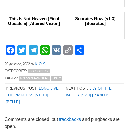
This Is Not Heaven [Final
Socrates Now [v1.3]
Update 5] [Altered Vision]
[Socrates]
Facebook
Twitter
Telegram
WhatsApp
VK
Copy
Отправит
Link
26 декабря, 2022
by
K_O_S
CATEGORIES:
ПОРНО ИГРЫ
TAGGS:
GAUSSIANFRACTURE
UNITY
PREVIOUS POST:
LONG LIVE
NEXT POST:
LILY OF THE
THE PRINCESS [V1.0.0]
VALLEY [V2.0] [P AND P]
[BELLE]
Comments are closed, but
trackbacks
and pingbacks are
open.