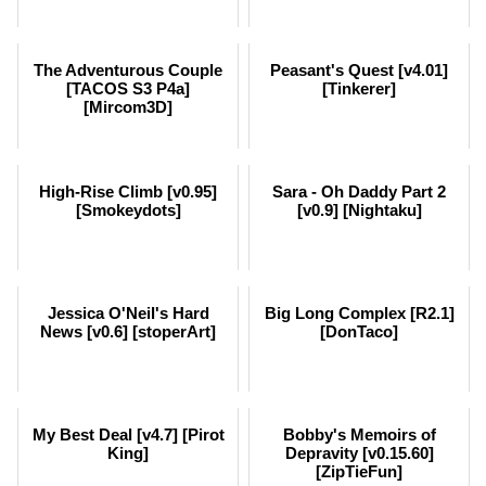
The Adventurous Couple
Peasant's Quest [v4.01]
[TACOS S3 P4a]
[Tinkerer]
[Mircom3D]
High-Rise Climb [v0.95]
Sara - Oh Daddy Part 2
[Smokeydots]
[v0.9] [Nightaku]
Jessica O'Neil's Hard
Big Long Complex [R2.1]
News [v0.6] [stoperArt]
[DonTaco]
My Best Deal [v4.7] [Pirot
Bobby's Memoirs of
King]
Depravity [v0.15.60]
[ZipTieFun]