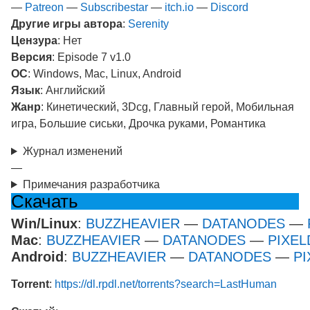
—
Patreon
—
Subscribestar
—
itch.io
—
Discord
Другие игры автора
:
Serenity
Цензура
: Нет
Версия
: Episode 7 v1.0
ОС
: Windows, Mac, Linux, Android
Язык
: Английский
Жанр
: Кинетический, 3Dcg, Главный герой, Мобильная
игра, Большие сиськи, Дрочка руками, Романтика
Журнал изменений
—
Примечания разработчика
Скачать
Win/Linux
:
BUZZHEAVIER
—
DATANODES
—
Mac
:
BUZZHEAVIER
—
DATANODES
—
PIXEL
Android
:
BUZZHEAVIER
—
DATANODES
—
PI
Torrent
:
https://dl.rpdl.net/torrents?search=LastHuman