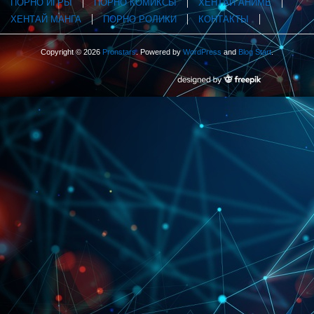
ПОРНО ИГРЫ
ПОРНО КОМИКСЫ
ХЕНТАЙ АНИМЕ
ХЕНТАЙ МАНГА
ПОРНО РОЛИКИ
КОНТАКТЫ
Copyright © 2026
Pronstars
. Powered by
WordPress
and
Blog Start
.