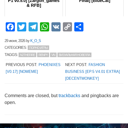
P1 v0.5.0] [Zargon_games
Final] [BlueCat]
& RFB]
Facebook
Twitter
Telegram
WhatsApp
VK
Copy
Отправит
Link
29 июня, 2026
by
K_O_S
CATEGORIES:
ПОРНО ИГРЫ
TAGGS:
N2THEFIRE
RENPY
VN
ВИЗУАЛЬНАЯ НОВЕЛЛА
PREVIOUS POST:
PHOENIXES
NEXT POST:
FASHION
[V0.17] [NOMEME]
BUSINESS [EP.5 V4.01 EXTRA]
[DECENTMONKEY]
Comments are closed, but
trackbacks
and pingbacks are
open.