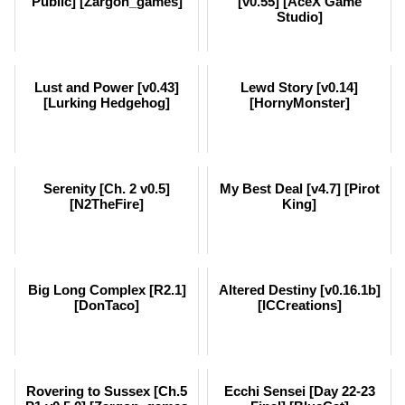
Public] [Zargon_games]
[v0.55] [AceX Game
Studio]
Lust and Power [v0.43]
Lewd Story [v0.14]
[Lurking Hedgehog]
[HornyMonster]
Serenity [Ch. 2 v0.5]
My Best Deal [v4.7] [Pirot
[N2TheFire]
King]
Big Long Complex [R2.1]
Altered Destiny [v0.16.1b]
[DonTaco]
[ICCreations]
Rovering to Sussex [Ch.5
Ecchi Sensei [Day 22-23