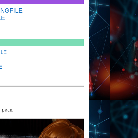
INGFILE
LE
ILE
E
 риск.