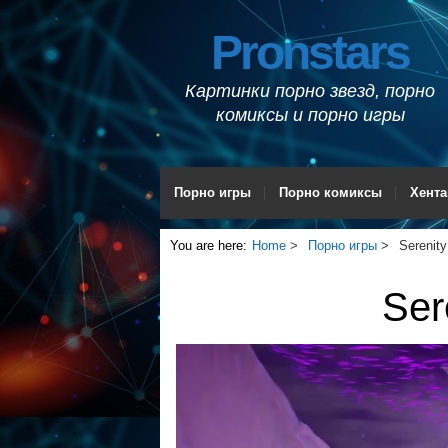
Pronstars
Картинки порно звезд, порно
комиксы и порно игры
Порно игры
Порно комиксы
Хента
You are here:
Home
Порно игры
Serenity
Ser