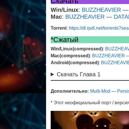
Скачать
Win/Linux
:
BUZZHEAVIER
Mac
:
BUZZHEAVIER
—
DAT
Torrent
:
https://dl.rpdl.net/torrents?s
*Сжатый
Win/Linux(compressed)
:
BUZZHEAV
Mac(compressed)
:
BUZZHEAVIER
Android(compressed)
:
BUZZHEAVI
Скачать Глава 1
Дополнительно:
Multi-Mod
—
Persi
* Этот неофициальный порт / версия