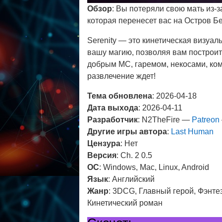
Обзор
: Вы потеряли свою мать из-з
которая перенесет вас на Остров Б
Serenity — это кинетическая визуал
вашу магию, позволяя вам построить
добрым МС, гаремом, некосами, ком
развлечение ждет!
Тема обновлена
: 2026-04-18
Дата выхода
: 2026-04-11
Разработчик
: N2TheFire —
Patreon
Другие игры автора
:
Last Human
Цензура
: Нет
Версия
: Ch. 2 0.5
ОС
: Windows, Mac, Linux, Android
Язык
: Английский
Жанр
: 3DCG, Главный герой, Фэнте
Кинетический роман