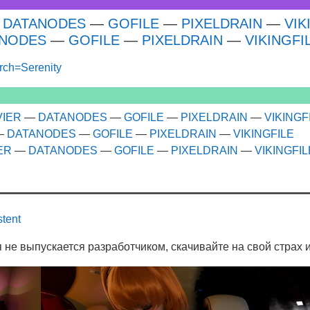
—
DATANODES
—
GOFILE
—
PIXELDRAIN
—
VIK
ANODES
—
GOFILE
—
PIXELDRAIN
—
VIKINGFI
earch=Serenity
IER
—
DATANODES
—
GOFILE
—
PIXELDRAIN
—
VIKINGF
—
DATANODES
—
GOFILE
—
PIXELDRAIN
—
VIKINGFILE
ER
—
DATANODES
—
GOFILE
—
PIXELDRAIN
—
VIKINGFIL
stent
 не выпускается разработчиком, скачивайте на свой страх и