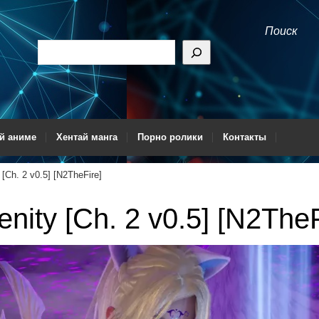
Поиск
й аниме
Хентай манга
Порно ролики
Контакты
 [Ch. 2 v0.5] [N2TheFire]
enity [Ch. 2 v0.5] [N2TheF