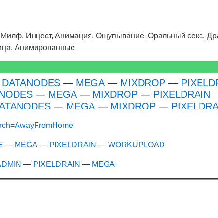
, Милф, Инцест, Анимация, Ощупывание, Оральный секс, Др
ница, Анимированные
—
DATANODES
—
MEGA
—
MIXDROP
—
PIXELD
ANODES
—
MEGA
—
MIXDROP
—
PIXELDRAIN
ATANODES
—
MEGA
—
MIXDROP
—
PIXELDRA
s?search=AwayFromHome
E
—
MEGA
—
PIXELDRAIN
—
WORKUPLOAD
ADMIN
—
PIXELDRAIN
—
MEGA