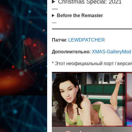
Christmas Special: 2021
—
Before the Remaster
—
Патчи
:
LEWDPATCHER
Дополнительно
:
XMAS-GalleryMod
* Этот неофициальный порт / версия