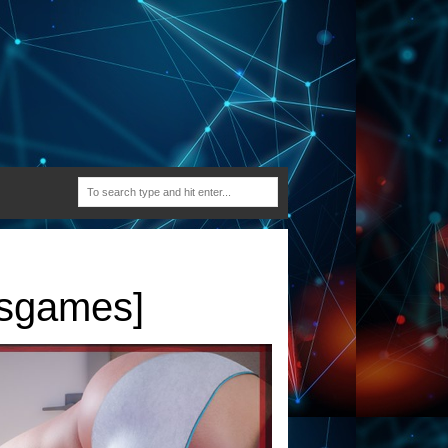
osgames]