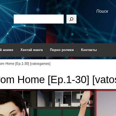
Поиск
й аниме
Хентай манга
Порно ролики
Контакты
om Home [Ep.1-30] [vatosgames]
om Home [Ep.1-30] [vat