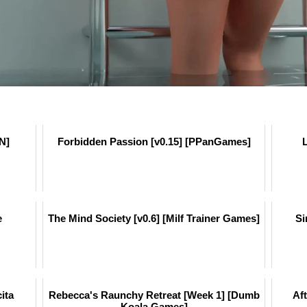
N]
Forbidden Passion [v0.15] [PPanGames]
L
e
The Mind Society [v0.6] [Milf Trainer Games]
Si
ita
Rebecca's Raunchy Retreat [Week 1] [Dumb
Af
Koala Games]