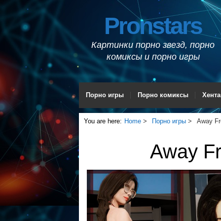
Pronstars
Картинки порно звезд, порно
комиксы и порно игры
Порно игры
Порно комиксы
Хента
You are here:
Home
Порно игры
Away Fr
Away Fr