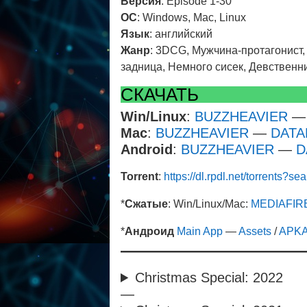
Версия
: Episode 1-30
ОС
: Windows, Mac, Linux
Язык
: английский
Жанр
: 3DCG, Мужчина-протагонист
задница, Немного сисек, Девствен
СКАЧАТЬ
Win/Linux
:
BUZZHEAVIER
Mac
:
BUZZHEAVIER
—
DAT
Android
:
BUZZHEAVIER
—
D
Torrent
:
https://dl.rpdl.net/torrent
*
Сжатые
: Win/Linux/Mac:
MEDIAFIR
*
Андроид
Main App
—
Assets
/
APK
Christmas Special: 2022
—