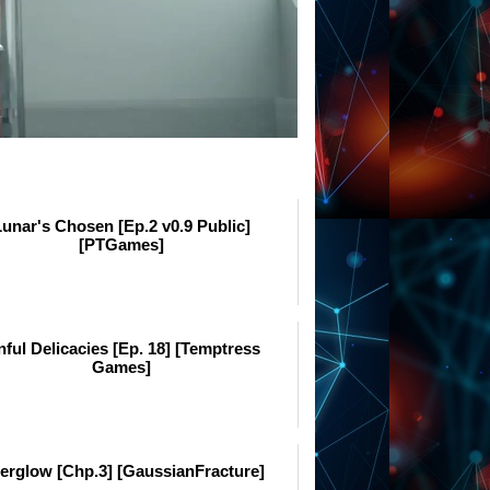
unar's Chosen [Ep.2 v0.9 Public]
[PTGames]
nful Delicacies [Ep. 18] [Temptress
Games]
terglow [Chp.3] [GaussianFracture]