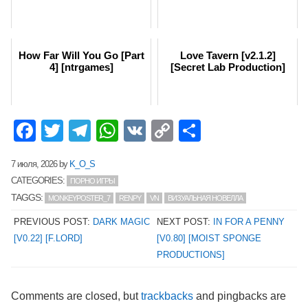
How Far Will You Go [Part
Love Tavern [v2.1.2]
4] [ntrgames]
[Secret Lab Production]
Facebook
Twitter
Telegram
WhatsApp
VK
Copy
Отправит
Link
7 июля, 2026
by
K_O_S
CATEGORIES:
ПОРНО ИГРЫ
TAGGS:
MONKEYPOSTER_7
RENPY
VN
ВИЗУАЛЬНАЯ НОВЕЛЛА
PREVIOUS POST:
DARK MAGIC
NEXT POST:
IN FOR A PENNY
[V0.22] [F.LORD]
[V0.80] [MOIST SPONGE
PRODUCTIONS]
Comments are closed, but
trackbacks
and pingbacks are