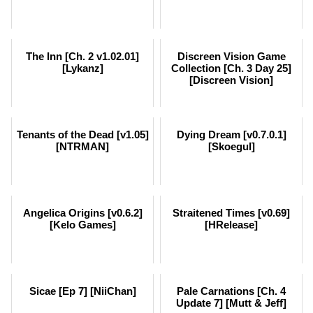
The Inn [Ch. 2 v1.02.01]
Discreen Vision Game
[Lykanz]
Collection [Ch. 3 Day 25]
[Discreen Vision]
Tenants of the Dead [v1.05]
Dying Dream [v0.7.0.1]
[NTRMAN]
[Skoegul]
Angelica Origins [v0.6.2]
Straitened Times [v0.69]
[Kelo Games]
[HRelease]
Sicae [Ep 7] [NiiChan]
Pale Carnations [Ch. 4
Update 7] [Mutt & Jeff]