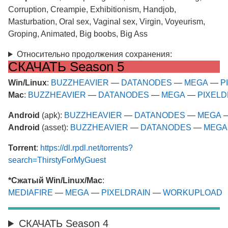
Corruption, Creampie, Exhibitionism, Handjob,
Masturbation, Oral sex, Vaginal sex, Virgin, Voyeurism,
Groping, Animated, Big boobs, Big Ass
Относительно продолжения сохранения:
СКАЧАТЬ Season 5
Win/Linux
:
BUZZHEAVIER
—
DATANODES
—
MEGA
—
P
Mac
:
BUZZHEAVIER
—
DATANODES
—
MEGA
—
PIXELD
Android
(apk):
BUZZHEAVIER
—
DATANODES
—
MEGA
Android
(asset):
BUZZHEAVIER
—
DATANODES
—
MEGA
Torrent
:
https://dl.rpdl.net/torrents?
search=ThirstyForMyGuest
*Сжатый Win/Linux/Mac
:
MEDIAFIRE
—
MEGA
—
PIXELDRAIN
—
WORKUPLOAD
СКАЧАТЬ Season 4