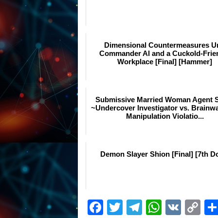
Dimensional Countermeasures Un
Commander Al and a Cuckold-Frie
Workplace [Final] [Hammer]
Submissive Married Woman Agent 
~Undercover Investigator vs. Brainw
Manipulation Violatio...
Demon Slayer Shion [Final] [7th D
Facebook
Twitter
Telegram
WhatsA
VK
C