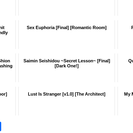
it
Sex Euphoria [Final] [Romantic Room]
ndly
Shion
Saimin Seishidou ~Secret Lesson~ [Final]
Qu
ashing
[Dark One!]
oor]
Lust Is Stranger [v1.0] [The Architect]
My M
pp
opy
Отправить