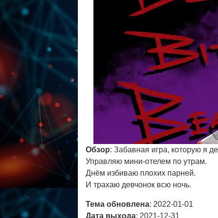
Обзор
: Забавная игра, которую я д
Управляю мини-отелем по утрам.
Днём избиваю плохих парней.
И трахаю девчонок всю ночь.
Тема обновлена
: 2022-01-01
Дата выхода
: 2021-12-31