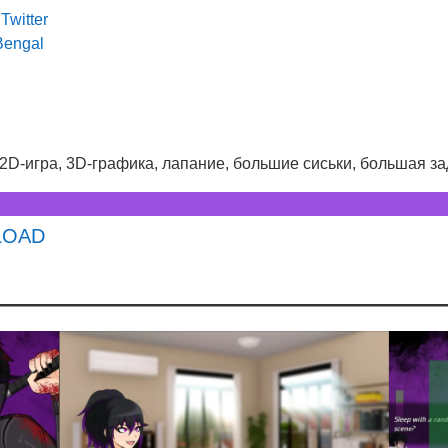
—
Twitter
Bengal
, 2D-игра, 3D-графика, лапание, большие сиськи, большая з
LOAD