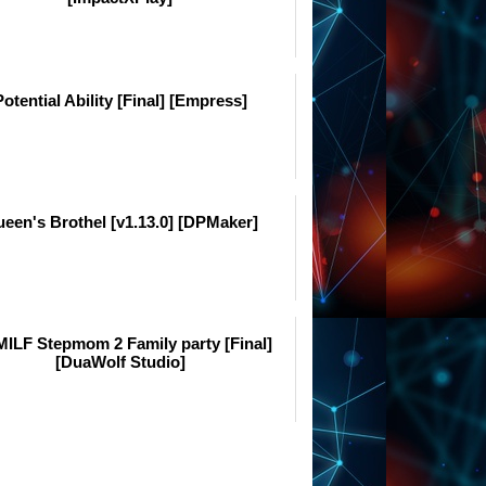
Potential Ability [Final] [Empress]
een's Brothel [v1.13.0] [DPMaker]
ILF Stepmom 2 Family party [Final]
[DuaWolf Studio]