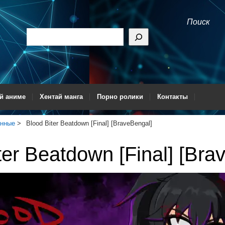
Поиск
й аниме
Хентай манга
Порно ролики
Контакты
енные
Blood Biter Beatdown [Final] [BraveBengal]
ter Beatdown [Final] [Bra