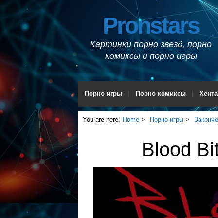
Pronstars
Картинки порно звезд, порно
комиксы и порно игры
Порно игры
Порно комиксы
Хента
You are here:
Home
Порно игры
Законч
Blood Bi