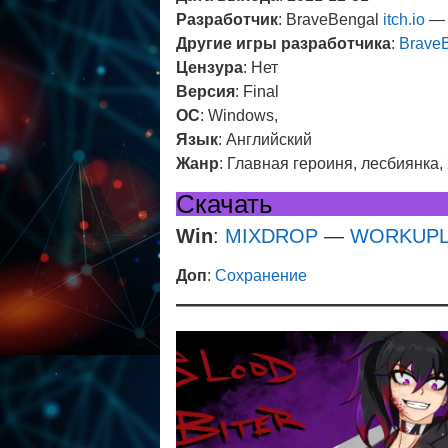
Разработчик
: BraveBengal
itch.io
Другие игры разработчика
:
Brave
Цензура
: Нет
Версия
: Final
ОС
: Windows,
Язык
: Английский
Жанр
: Главная героиня, лесбиянка
Скачать
Win
:
MIXDROP
—
WORKUP
Доп
:
Сохранение