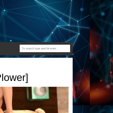
lower]