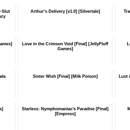
~Slut
Arthur's Delivery [v1.0] [Silvertale]
Tra
azy
Games]
Love in the Crimson Void [Final] [JellyFluff
L
Games]
ala
Sister Wish [Final] [Milk Poison]
Lust 
s]
Starless: Nymphomaniac’s Paradise [Final]
M
[Empress]