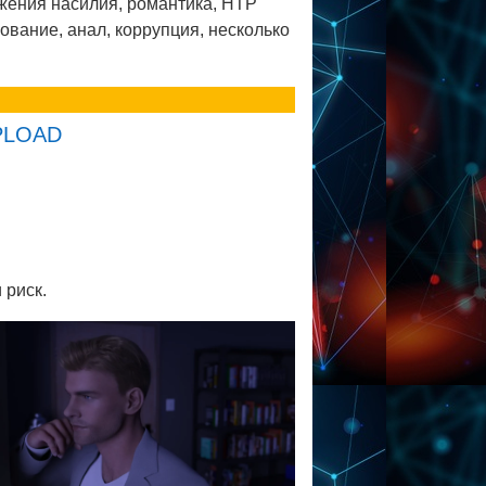
ажения насилия, романтика, НТР
ование, анал, коррупция, несколько
LOAD
 риск.