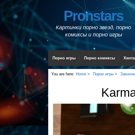
Pronstars
Картинки порно звезд, порно
комиксы и порно игры
Порно игры
Порно комиксы
Хента
You are here:
Home
Порно игры
Законч
Karma