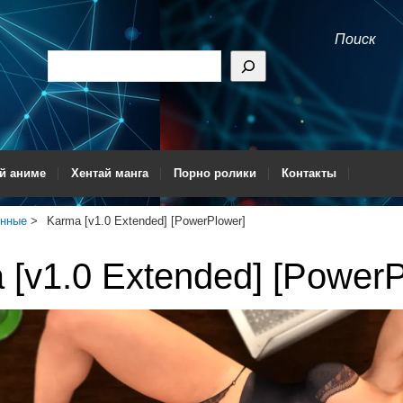
Поиск
й аниме
Хентай манга
Порно ролики
Контакты
енные
Karma [v1.0 Extended] [PowerPlower]
 [v1.0 Extended] [PowerP