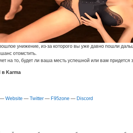
Прошлое унижение, из-за которого вы уже давно пошли даль
 шанс отомстить.
ет на то, будет ли ваша месть успешной или вам придется з
d в Karma
—
Website
—
Twitter
—
F95zone
—
Discord