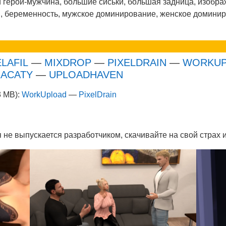
 герой-мужчина, большие сиськи, большая задница, изобр
й, беременность, мужское доминирование, женское доминир
LAFIL
—
MIXDROP
—
PIXELDRAIN
—
WORKUP
ACATY
—
UPLOADHAVEN
3 MB):
WorkUpload
—
PixelDrain
 не выпускается разработчиком, скачивайте на свой страх и