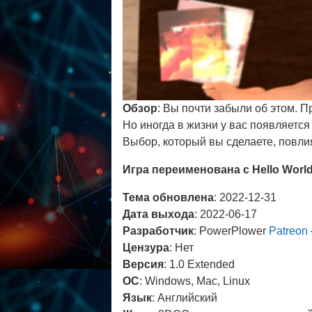
Обзор
: Вы почти забыли об этом. 
Но иногда в жизни у вас появляется
Выбор, который вы сделаете, повлия
Игра переименована с Hello Worl
Тема обновлена
: 2022-12-31
Дата выхода
: 2022-06-17
Разработчик
: PowerPlower
Patreon
Цензура
: Нет
Версия
: 1.0 Extended
ОС
: Windows, Mac, Linux
Язык
: Английский