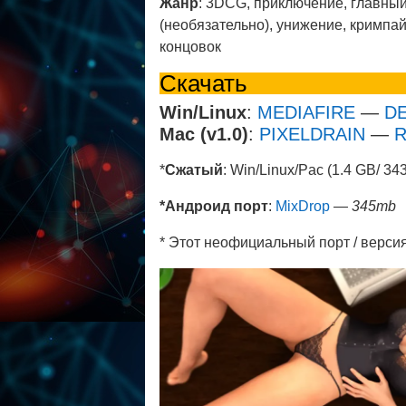
Жанр
: 3DCG, приключение, главный
(необязательно), унижение, кримпа
концовок
Скачать
Win/Linux
:
MEDIAFIRE
—
DE
Mac (v1.0)
:
PIXELDRAIN
—
R
*
Сжатый
: Win/Linux/Pac (1.4 GB/ 34
*Андроид порт
:
MixDrop
— 345mb
* Этот неофициальный порт / версия