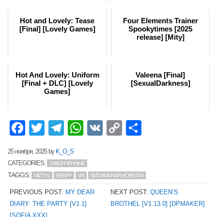
Hot and Lovely: Tease
Four Elements Trainer
[Final] [Lovely Games]
Spookytimes [2025
release] [Mity]
Hot And Lovely: Uniform
Valeena [Final]
[Final + DLC] [Lovely
[SexualDarkness]
Games]
Facebook
Twitter
Telegram
WhatsApp
VK
Copy
Отправит
Link
25 ноября, 2025
by
K_O_S
CATEGORIES:
ЗАКОНЧЕННЫЕ
TAGGS:
MIZTYL
RENPY
VN
ВИЗУАЛЬНАЯ НОВЕЛЛА
PREVIOUS POST:
MY DEAR
NEXT POST:
QUEEN’S
DIARY: THE PARTY [V1.1]
BROTHEL [V1.13.0] [DPMAKER]
[SOFIA XXX]