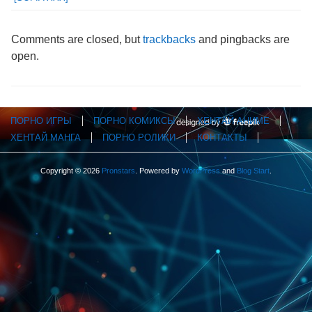
Comments are closed, but
trackbacks
and pingbacks are
open.
ПОРНО ИГРЫ
ПОРНО КОМИКСЫ
ХЕНТАЙ АНИМЕ
ХЕНТАЙ МАНГА
ПОРНО РОЛИКИ
КОНТАКТЫ
Copyright © 2026
Pronstars
. Powered by
WordPress
and
Blog Start
.