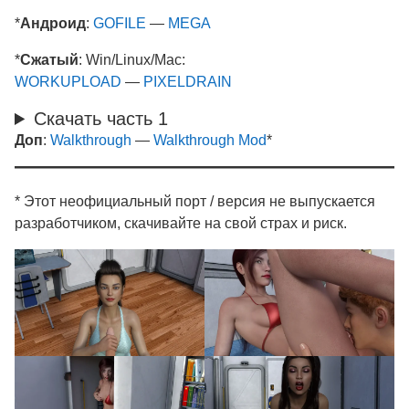
*
Андроид
:
GOFILE
—
MEGA
*
Сжатый
: Win/Linux/Mac:
WORKUPLOAD
—
PIXELDRAIN
Скачать часть 1
Доп
:
Walkthrough
—
Walkthrough Mod
*
* Этот неофициальный порт / версия не выпускается
разработчиком, скачивайте на свой страх и риск.