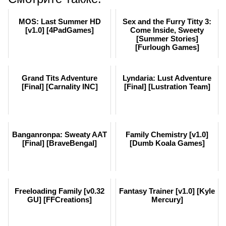
MOS: Last Summer HD
Sex and the Furry Titty 3:
[v1.0] [4PadGames]
Come Inside, Sweety
[Summer Stories]
[Furlough Games]
Grand Tits Adventure
Lyndaria: Lust Adventure
[Final] [Carnality INC]
[Final] [Lustration Team]
Banganronpa: Sweaty AAT
Family Chemistry [v1.0]
[Final] [BraveBengal]
[Dumb Koala Games]
Freeloading Family [v0.32
Fantasy Trainer [v1.0] [Kyle
GU] [FFCreations]
Mercury]