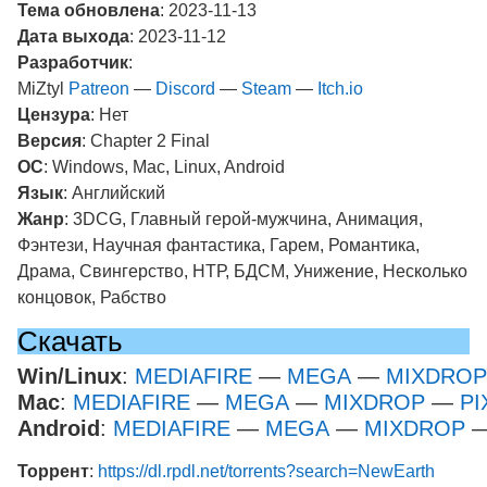
Тема обновлена
: 2023-11-13
Дата выхода
: 2023-11-12
Разработчик
:
MiZtyl
Patreon
—
Discord
—
Steam
—
Itch.io
Цензура
: Нет
Версия
: Chapter 2 Final
ОС
: Windows, Mac, Linux, Android
Язык
: Английский
Жанр
: 3DCG, Главный герой-мужчина, Анимация,
Фэнтези, Научная фантастика, Гарем, Романтика,
Драма, Свингерство, НТР, БДСМ, Унижение, Несколько
концовок, Рабство
Скачать
Win/Linux
:
MEDIAFIRE
—
MEGA
—
MIXDROP
Mac
:
MEDIAFIRE
—
MEGA
—
MIXDROP
—
PI
Android
:
MEDIAFIRE
—
MEGA
—
MIXDROP
Торрент
:
https://dl.rpdl.net/torrents?search=NewEarth