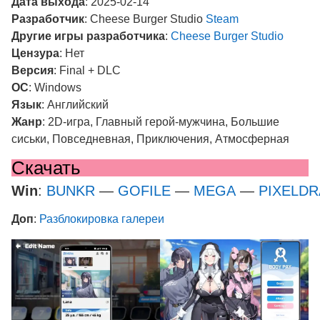
Дата выхода
: 2025-02-14
Разработчик
: Cheese Burger Studio
Steam
Другие игры разработчика
:
Cheese Burger Studio
Цензура
: Нет
Версия
: Final + DLC
ОС
: Windows
Язык
: Английский
Жанр
: 2D-игра, Главный герой-мужчина, Большие
сиськи, Повседневная, Приключения, Атмосферная
Скачать
Win
:
BUNKR
—
GOFILE
—
MEGA
—
PIXELD
Доп
:
Разблокировка галереи