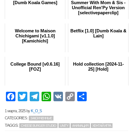
[Dumb Koala Games]
Summer With Mom & Sis -
Unofficial Ren'Py Version
[selectivepaperclip]
Welcome to Maison
Betflix [1.0] [Dumb Koala &
Chichigami [v1.1.0]
Lain]
[Kamichichi]
College Bound [v0.6.16]
Hold collection [2024-11-
[FOZ]
25] [Hold]
Facebook
Twitter
Telegram
WhatsApp
VK
Copy
Отправит
Link
1 марта, 2025
by
K_O_S
CATEGORIES:
ЗАКОНЧЕННЫЕ
TAGGS:
CHEESE BURGER STUDIO
UNITY
АНИМАЦИЯ
ХЕНТАЙ ИГРА