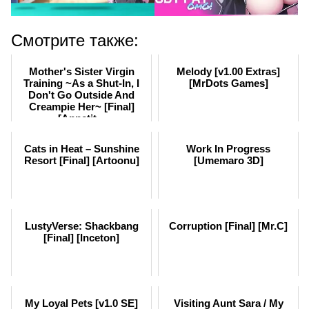
Смотрите также:
Mother's Sister Virgin
Melody [v1.00 Extras]
Training ~As a Shut-In, I
[MrDots Games]
Don't Go Outside And
Creampie Her~ [Final]
[Appetit...
Cats in Heat – Sunshine
Work In Progress
Resort [Final] [Artoonu]
[Umemaro 3D]
LustyVerse: Shackbang
Corruption [Final] [Mr.C]
[Final] [Inceton]
My Loyal Pets [v1.0 SE]
Visiting Aunt Sara / My