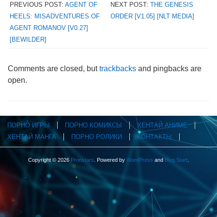
PREVIOUS POST:
AGENT OF
NEXT POST:
THE GENESIS
HEELS: MISADVENTURES OF
ORDER [V1.05] [NLT MEDIA]
AGENT ROMANOV [V0.27]
[BEWILDER]
Comments are closed, but
trackbacks
and pingbacks are
open.
ПОРНО ИГРЫ
ПОРНО КОМИКСЫ
ХЕНТАЙ АНИМЕ
ХЕНТАЙ МАНГА
ПОРНО РОЛИКИ
КОНТАКТЫ
Copyright © 2026
Pronstars
. Powered by
WordPress
and
Blog Start
.