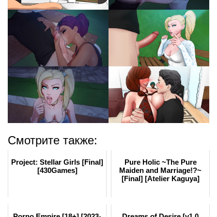
Смотрите также:
Project: Stellar Girls [Final]
Pure Holic ~The Pure
[430Games]
Maiden and Marriage!?~
[Final] [Atelier Kaguya]
Porno Empire [18+] [2023-
Dreams of Desire [v1.0