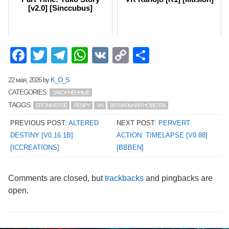
[v2.0] [Sinccubus]
Facebook
Twitter
Telegram
WhatsApp
VK
Copy
Отправит
Link
22 мая, 2026
by
K_O_S
CATEGORIES:
ЗАКОНЧЕННЫЕ
TAGGS:
ERONIVERSE
RENPY
VN
ВИЗУАЛЬНАЯ НОВЕЛЛА
PREVIOUS POST:
ALTERED
NEXT POST:
PERVERT
DESTINY [V0.16.1B]
ACTION: TIMELAPSE [V0.88]
[ICCREATIONS]
[BBBEN]
Comments are closed, but
trackbacks
and pingbacks are
open.