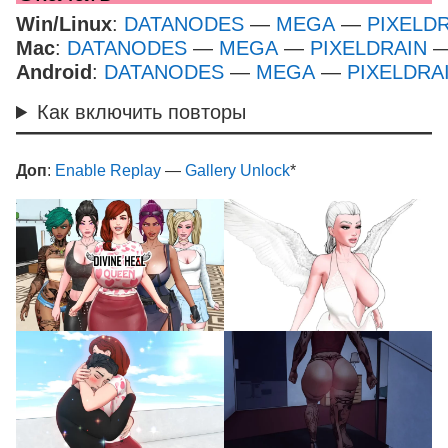
Win/Linux
:
DATANODES
—
MEGA
—
PIXELD
Mac
:
DATANODES
—
MEGA
—
PIXELDRAIN
Android
:
DATANODES
—
MEGA
—
PIXELDRA
Как включить повторы
Доп
:
Enable Replay
—
Gallery Unlock
*