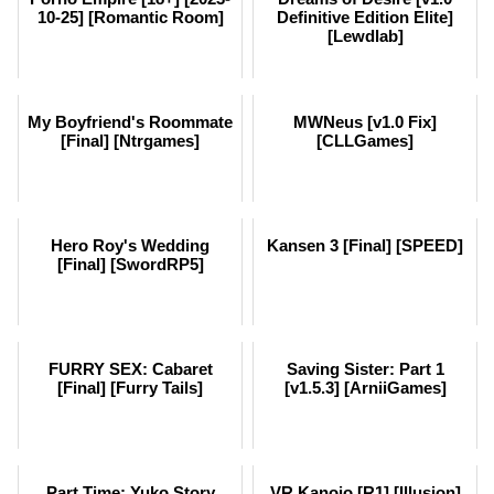
10-25] [Romantic Room]
Definitive Edition Elite]
[Lewdlab]
My Boyfriend's Roommate
MWNeus [v1.0 Fix]
[Final] [Ntrgames]
[CLLGames]
Hero Roy's Wedding
Kansen 3 [Final] [SPEED]
[Final] [SwordRP5]
FURRY SEX: Cabaret
Saving Sister: Part 1
[Final] [Furry Tails]
[v1.5.3] [ArniiGames]
Part Time: Yuko Story
VR Kanojo [R1] [Illusion]