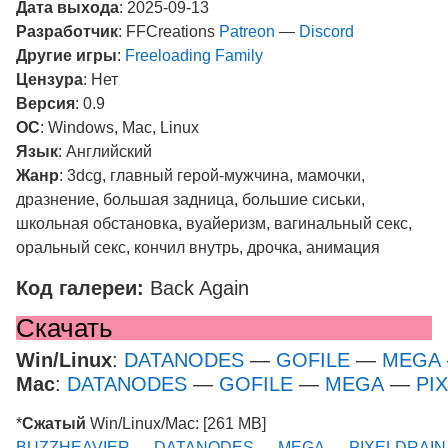
Дата выхода
: 2025-09-13
Разработчик
: FFCreations
Patreon
—
Discord
Другие игры
:
Freeloading Family
Цензура
: Нет
Версия
: 0.9
ОС
: Windows, Mac, Linux
Язык
: Английский
Жанр
: 3dcg, главный герой-мужчина, мамочки,
дразнение, большая задница, большие сиськи,
школьная обстановка, вуайеризм, вагинальный секс,
оральный секс, кончил внутрь, дрочка, анимация
Код галереи:
Back Again
Скачать
Win/Linux
:
DATANODES
—
GOFILE
—
MEGA
Mac
:
DATANODES
—
GOFILE
—
MEGA
—
PI
*
Сжатый
Win/Linux/Mac: [261 MB]
BUZZHEAVIER
—
DATANODES
—
MEGA
—
PIXELDRAI