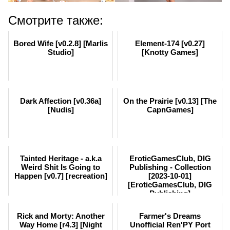
Смотрите также:
Bored Wife [v0.2.8] [Marlis
Element-174 [v0.27]
Studio]
[Knotty Games]
Dark Affection [v0.36a]
On the Prairie [v0.13] [The
[Nudis]
CapnGames]
Tainted Heritage - a.k.a
EroticGamesClub, DIG
Weird Shit Is Going to
Publishing - Collection
Happen [v0.7] [recreation]
[2023-10-01]
[EroticGamesClub, DIG
Publishing]
Rick and Morty: Another
Farmer's Dreams
Way Home [r4.3] [Night
Unofficial Ren'PY Port