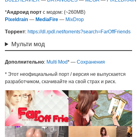
*
Андроид порт
с модом: (~260MB)
Pixeldrain
—
MediaFire
—
MixDrop
Торрент
:
https://dl.rpdl.net/torrents?search=FarOffFriends
Мульти мод
Дополнительно
:
Multi Mod
* —
Сохранения
* Этот неофициальный порт / версия не выпускается
разработчиком, скачивайте на свой страх и риск.