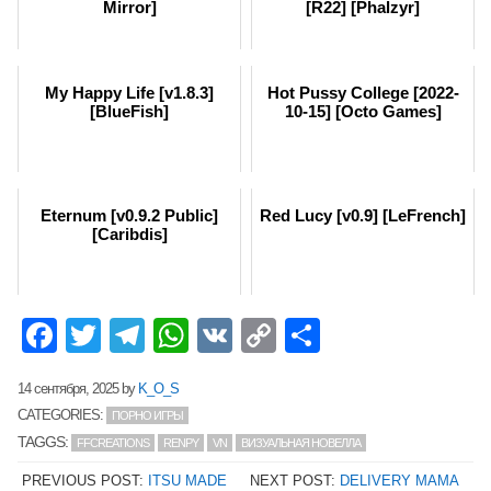
Mirror]
[R22] [Phalzyr]
My Happy Life [v1.8.3]
Hot Pussy College [2022-
[BlueFish]
10-15] [Octo Games]
Eternum [v0.9.2 Public]
Red Lucy [v0.9] [LeFrench]
[Caribdis]
Facebook
Twitter
Telegram
WhatsApp
VK
Copy
Отправит
Link
14 сентября, 2025
by
K_O_S
CATEGORIES:
ПОРНО ИГРЫ
TAGGS:
FFCREATIONS
RENPY
VN
ВИЗУАЛЬНАЯ НОВЕЛЛА
PREVIOUS POST:
ITSU MADE
NEXT POST:
DELIVERY MAMA