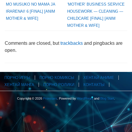
MO MUSUKO NO MAMA JA
‘MOTHER’ BUSINESS SERVICE
IRARENAI! 6 [FINAL] [ANIM
HOUSEWORK — CLEANING —
MOTHER & WIFE]
CHILDCARE [FINAL] [ANIM
MOTHER & WIFE]
Comments are closed, but
trackbacks
and pingbacks are
open.
ПОРНО ИГРЫ
ПОРНО КОМИКСЫ
ХЕНТАЙ АНИМЕ
ХЕНТАЙ МАНГА
ПОРНО РОЛИКИ
КОНТАКТЫ
Copyright © 2026
Pronstars
. Powered by
WordPress
and
Blog Start
.