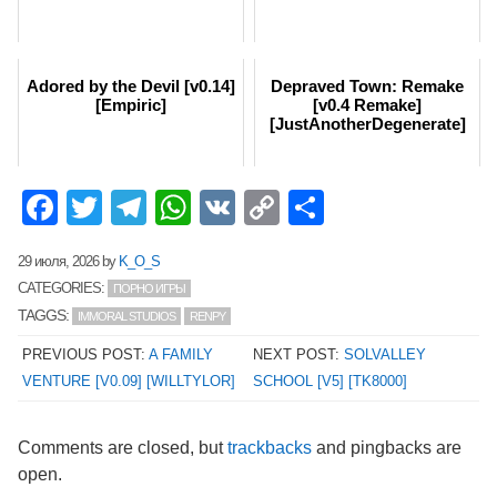
Adored by the Devil [v0.14]
Depraved Town: Remake
[Empiric]
[v0.4 Remake]
[JustAnotherDegenerate]
Facebook
Twitter
Telegram
WhatsApp
VK
Copy
Отправит
Link
29 июля, 2026
by
K_O_S
CATEGORIES:
ПОРНО ИГРЫ
TAGGS:
IMMORAL STUDIOS
RENPY
PREVIOUS POST:
A FAMILY
NEXT POST:
SOLVALLEY
VENTURE [V0.09] [WILLTYLOR]
SCHOOL [V5] [TK8000]
Comments are closed, but
trackbacks
and pingbacks are
open.