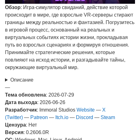
Обзор
: Игра-симулятор свиданий, действие которой
происходит в мире, где взрослые VR-серверы стирают
границы между реальностью и фантазией. Погрузитесь
в игровой процесс, основанный на реальных и
виртуальных событиях истории жизни, прокладывая
путь во взрослых сценариях и формируя отношения.
Принимайте стратегические решения, которые
повлияют на исход истории, и разгадывайте тайны,
окружающие виртуальный мир.
Описание
—
Тема обновлена
: 2026-07-29
Дата выхода
: 2026-06-26
Разработчик
: Immoral Studios
Website
—
X
(Twitter)
—
Patreon
—
Itch.io
—
Discord
—
Steam
Цензура
: Нет
Версия
: 0.2606.0R
ОС
: Windows, Mac, Linux, Android