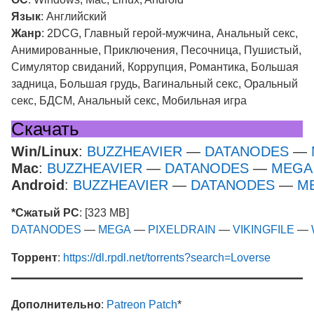
Язык
: Английский
Жанр
: 2DCG, Главный герой-мужчина, Анальный секс,
Анимированные, Приключения, Песочница, Пушистый,
Симулятор свиданий, Коррупция, Романтика, Большая
задница, Большая грудь, Вагинальный секс, Оральный
секс, БДСМ, Анальный секс, Мобильная игра
Скачать
Win/Linux
:
BUZZHEAVIER
—
DATANODES
—
Mac
:
BUZZHEAVIER
—
DATANODES
—
MEGA
Android
:
BUZZHEAVIER
—
DATANODES
—
M
*Сжатый PC
: [323 MB]
DATANODES
—
MEGA
—
PIXELDRAIN
—
VIKINGFILE
—
Торрент
:
https://dl.rpdl.net/torrents?search=Loverse
Дополнительно
:
Patreon Patch
*