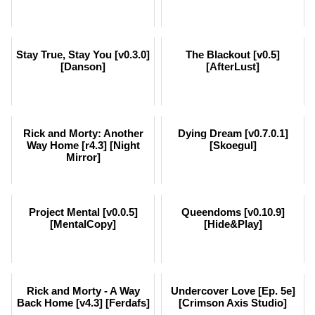
Stay True, Stay You [v0.3.0]
The Blackout [v0.5]
[Danson]
[AfterLust]
Rick and Morty: Another
Dying Dream [v0.7.0.1]
Way Home [r4.3] [Night
[Skoegul]
Mirror]
Project Mental [v0.0.5]
Queendoms [v0.10.9]
[MentalCopy]
[Hide&Play]
Rick and Morty - A Way
Undercover Love [Ep. 5e]
Back Home [v4.3] [Ferdafs]
[Crimson Axis Studio]