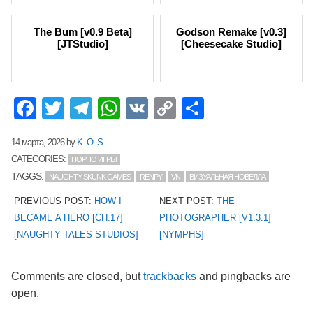
The Bum [v0.9 Beta]
Godson Remake [v0.3]
[JTStudio]
[Cheesecake Studio]
Facebook
Twitter
Telegram
WhatsApp
VK
Copy
Отправит
Link
14 марта, 2026
by
K_O_S
CATEGORIES:
ПОРНО ИГРЫ
TAGGS:
NAUGHTY SKUNK GAMES
RENPY
VN
ВИЗУАЛЬНАЯ НОВЕЛЛА
PREVIOUS POST:
HOW I
NEXT POST:
THE
BECAME A HERO [CH.17]
PHOTOGRAPHER [V1.3.1]
[NAUGHTY TALES STUDIOS]
[NYMPHS]
Comments are closed, but
trackbacks
and pingbacks are
open.