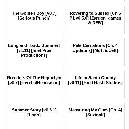
The Golden Boy [v0.7]
Rovering to Sussex [Ch.5
[Serious Punch]
P1 v0.5.0] [Zargon_games
& RFB]
Long and Hard...Summer!
Pale Carnations [Ch. 4
[v1.11] [Inlet Pipe
Update 7] [Mutt & Jeff]
Productions]
Breeders Of The Nephelym
Life in Santa County
[v0.7] [DerelictHelmsman]
[v0.11] [Bold Bash Studios]
Summer Story [v0.3.1]
Measuring My Cum [Ch. 4]
[Logo]
[Suzinak]