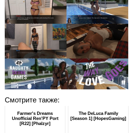
Смотрите также:
Farmer's Dreams
The DeLuca Family
Unofficial Ren'PY Port
[Season 1] [HopesGaming]
[R22] [Phalzyr]