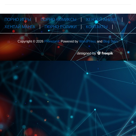
ПОРНО ИГРЫ
ПОРНО КОМИКСЫ
ХЕНТАЙ АНИМЕ
ХЕНТАЙ МАНГА
ПОРНО РОЛИКИ
КОНТАКТЫ
Copyright © 2026
Pronstars
. Powered by
WordPress
and
Blog Start
.