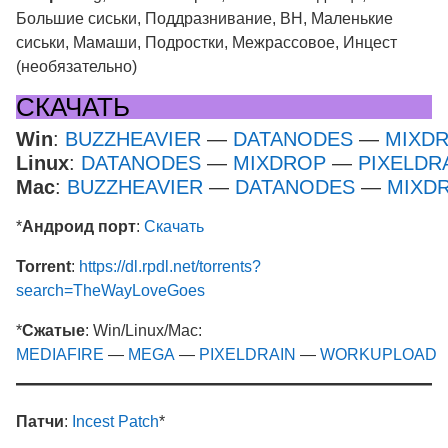
Большие сиськи, Поддразнивание, ВН, Маленькие
сиськи, Мамаши, Подростки, Межрассовое, Инцест
(необязательно)
СКАЧАТЬ
Win
:
BUZZHEAVIER
—
DATANODES
—
MIXD
Linux
:
DATANODES
—
MIXDROP
—
PIXELDR
Mac
:
BUZZHEAVIER
—
DATANODES
—
MIXD
*
Андроид порт
:
Скачать
Torrent
:
https://dl.rpdl.net/torrents?
search=TheWayLoveGoes
*
Сжатые
: Win/Linux/Mac:
MEDIAFIRE
—
MEGA
—
PIXELDRAIN
—
WORKUPLOAD
Патчи
:
Incest Patch
*