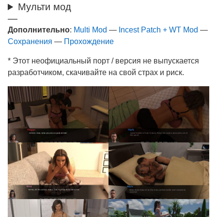
Мульти мод
—
Дополнительно
:
Multi Mod
—
Incest Patch + WT Mod
—
Сохранения
—
Прохождение
* Этот неофициальный порт / версия не выпускается
разработчиком, скачивайте на свой страх и риск.