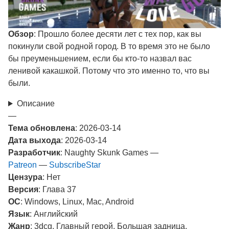
Обзор
: Прошло более десяти лет с тех пор, как вы
покинули свой родной город. В то время это не было
бы преуменьшением, если бы кто-то назвал вас
ленивой какашкой. Потому что это именно то, что вы
были.
Описание
—
Тема обновлена
: 2026-03-14
Дата выхода
: 2026-03-14
Разработчик
: Naughty Skunk Games —
Patreon
—
SubscribeStar
Цензура
: Нет
Версия
: Глава 37
ОС
: Windows, Linux, Mac, Android
Язык
: Английский
Жанр
: 3dcg, Главный герой, Большая задница,