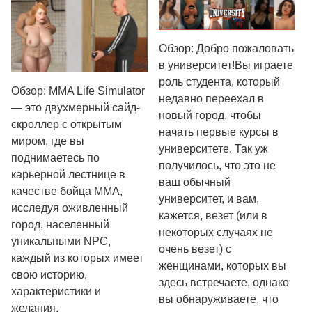
Обзор: Добро пожаловать
в университет!Вы играете
роль студента, который
Обзор: MMA Life Simulator
недавно переехал в
— это двухмерный сайд-
новый город, чтобы
скроллер с открытым
начать первые курсы в
миром, где вы
университете. Так уж
поднимаетесь по
получилось, что это не
карьерной лестнице в
ваш обычный
качестве бойца MMA,
университет, и вам,
исследуя оживленный
кажется, везет (или в
город, населенный
некоторых случаях не
уникальными NPC,
очень везет) с
каждый из которых имеет
женщинами, которых вы
свою историю,
здесь встречаете, однако
характеристики и
вы обнаруживаете, что
желания.