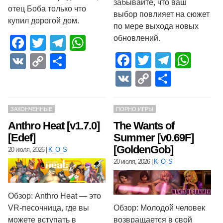
забывайте, что ваш
отец Боба только что
выбор повлияет на сюжет
купил дорогой дом.
по мере выхода новых
обновлений.
Facebook
Twitter
Telegram
WhatsApp
Facebook
Twitter
Telegr
Wha
VK
Copy
Отправить
Link
VK
Copy
Отпра
Link
ЗАКОНЧЕННЫЕ
ПОРНО ИГРЫ
Anthro Heat [v1.7.0]
The Wants of
[Edef]
Summer [v0.69F]
[GoldenGob]
20 июля, 2026
|
K_O_S
20 июля, 2026
|
K_O_S
Обзор: Anthro Heat — это
VR-песочница, где вы
Обзор: Молодой человек
можете вступать в
возвращается в свой