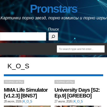
Pronstars
Картинки порно звезд, порно комиксы и порно игры
Поиск
K_O_S
ПОРНО ИГРЫ
ПОРНО ИГРЫ
MMA Life Simulator
University Days [S2:
[v1.2.3] [BNS7]
Ep.9] [GREEBO]
28 июля, 2026
|
K_O_S
27 июля, 2026
|
K_O_S