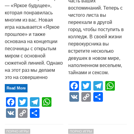
часть ваших
— «Яркое будущее»,
воспоминаний. Теперь с
которая понравилась
чистого листа вы
многим из вас. Новая
переехали в другой
игра называется «Яркое
город, чтобы поступить в
прошлое» и также
колледж. В своей жизни
основана на концепции
первокурсника вы
песочницы с открытым
встретите несколько
миром с основной
девушек в новом мире,
сюжетной линией. Однако
наполненном весельем,
на этот раз мы делаем
тайнами и сексом.
это на совершенно
Facebook
Twitter
Telegr
Wha
Read More
VK
Copy
Отпра
Facebook
Twitter
Telegram
WhatsApp
Link
VK
Copy
Отправить
Link
ПОРНО ИГРЫ
ПОРНО ИГРЫ