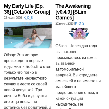
My Early Life [Ep.
The Awakening
36] [CeLaVie Group]
[v0.4.9] [SLim
Games]
23 июля, 2026
|
K_O_S
22 июля, 2026
|
K_O_S
Обзор : Через два года
вы, наконец,
Обзор: Эта история
просыпаетесь из комы,
происходит в первые
вызванной
годы жизни Боба.Его отец
автомобильной
только что погиб в
аварией. Вы страдаете
результате несчастного
амнезией и не имеете ни
случая вместе со своей
малейшего
новой девушкой. Три
представления о том, в
дочери Боба и девушки
какой ситуации
его отца внезапно
находитесь. Не
остались без родителей, а