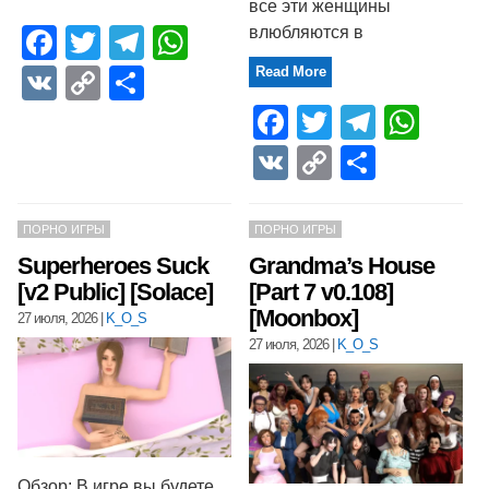
все эти женщины
влюбляются в
Facebook
Twitter
Telegram
WhatsApp
Read More
VK
Copy
Отправить
Link
Facebook
Twitter
Telegr
Wha
VK
Copy
Отпра
Link
ПОРНО ИГРЫ
ПОРНО ИГРЫ
Superheroes Suck
Grandma’s House
[v2 Public] [Solace]
[Part 7 v0.108]
[Moonbox]
27 июля, 2026
|
K_O_S
27 июля, 2026
|
K_O_S
Обзор: В игре вы будете