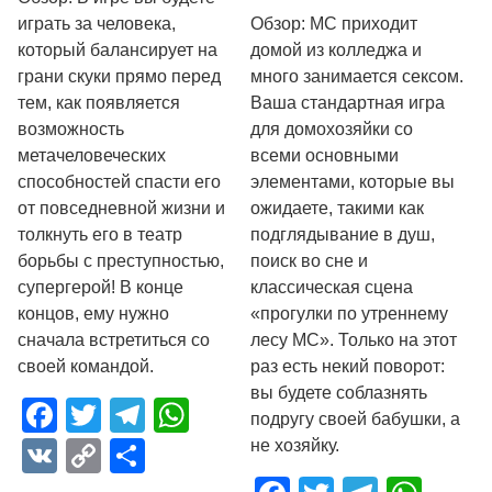
играть за человека,
Обзор: MC приходит
который балансирует на
домой из колледжа и
грани скуки прямо перед
много занимается сексом.
тем, как появляется
Ваша стандартная игра
возможность
для домохозяйки со
метачеловеческих
всеми основными
способностей спасти его
элементами, которые вы
от повседневной жизни и
ожидаете, такими как
толкнуть его в театр
подглядывание в душ,
борьбы с преступностью,
поиск во сне и
супергерой! В конце
классическая сцена
концов, ему нужно
«прогулки по утреннему
сначала встретиться со
лесу MC». Только на этот
своей командой.
раз есть некий поворот:
вы будете соблазнять
Facebook
Twitter
Telegram
WhatsApp
подругу своей бабушки, а
VK
Copy
Отправить
не хозяйку.
Link