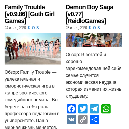
Family Trouble
Demon Boy Saga
[v0.9.86] [Goth Girl
[v0.77]
Games]
[ReidloGames]
24 июля, 2026
|
K_O_S
23 июля, 2026
|
K_O_S
Обзор: В богатой и
хорошо
зарекомендовавшей себя
Обзор: Family Trouble —
семье случится
увлекательная и
экономическая неудача,
юмористическая игра в
которая изменит их жизнь
жанре эротического
к худшему.
комедийного романа. Вы
Facebook
Twitter
Telegr
Wha
берете на себя роль
профессора педагогики в
VK
Copy
Отпра
университете. Ваша
Link
мирная жизнь меняется,