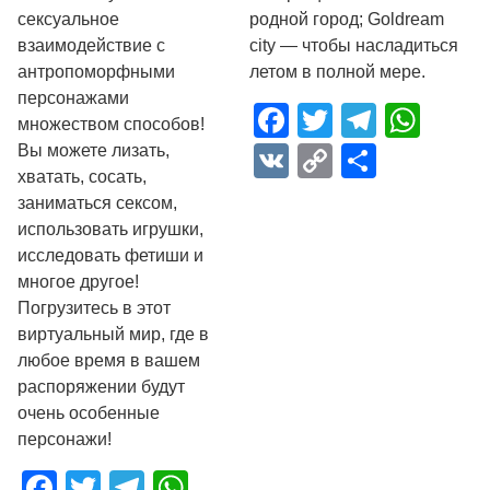
сексуальное
родной город; Goldream
взаимодействие с
city — чтобы насладиться
антропоморфными
летом в полной мере.
персонажами
Facebook
Twitter
Telegr
Wha
множеством способов!
Вы можете лизать,
VK
Copy
Отпра
хватать, сосать,
Link
заниматься сексом,
использовать игрушки,
исследовать фетиши и
многое другое!
Погрузитесь в этот
виртуальный мир, где в
любое время в вашем
распоряжении будут
очень особенные
персонажи!
Facebook
Twitter
Telegram
WhatsApp