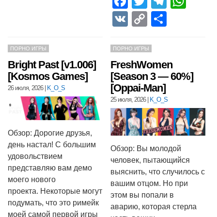
Facebook
Twitter
Telegr
Wha
VK
Copy
Отпра
Link
ПОРНО ИГРЫ
ПОРНО ИГРЫ
Bright Past [v1.006]
FreshWomen
[Kosmos Games]
[Season 3 — 60%]
[Oppai-Man]
26 июля, 2026
|
K_O_S
25 июля, 2026
|
K_O_S
Обзор: Дорогие друзья,
день настал! С большим
Обзор: Вы молодой
удовольствием
человек, пытающийся
представляю вам демо
выяснить, что случилось с
моего нового
вашим отцом. Но при
проекта. Некоторые могут
этом вы попали в
подумать, что это римейк
аварию, которая стерла
моей самой первой игры